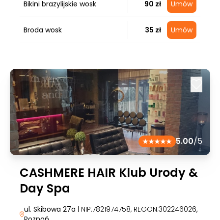
Bikini brazylijskie wosk
90 zł
Umów
Broda wosk
35 zł
Umów
5.00
/5
CASHMERE HAIR Klub Urody &
Day Spa
ul. Skibowa 27a
| NIP:7821974758, REGON:302246026
,
Poznań