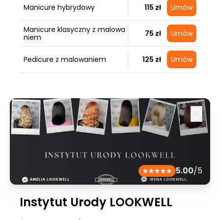
Manicure hybrydowy
115 zł
Umów
Manicure klasyczny z malowa
75 zł
Umów
niem
Pedicure z malowaniem
125 zł
Umów
5.00
/5
Instytut Urody LOOKWELL