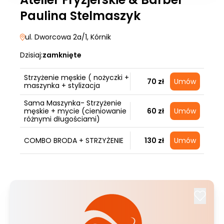
Paulina Stelmaszyk
ul. Dworcowa 2a/1
, Kórnik
Dzisiaj:
zamknięte
Strzyżenie męskie ( nożyczki +
70 zł
Umów
maszynka + stylizacja
Sama Maszynka- Strzyżenie
męskie + mycie (cieniowanie
60 zł
Umów
różnymi długościami)
COMBO BRODA + STRZYŻENIE
130 zł
Umów