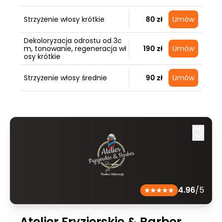
Strzyżenie włosy krótkie
80 zł
Umów
Dekoloryzacja odrostu od 3c
m, tonowanie, regeneracja wł
190 zł
Umów
osy krótkie
Strzyżenie włosy średnie
90 zł
Umów
4.96
/5
Atelier Fryzjerskie & Barber