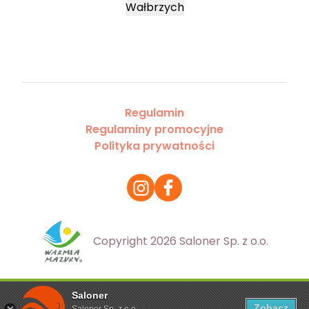
Wałbrzych
Regulamin
Regulaminy promocyjne
Polityka prywatności
Copyright 2026 Saloner Sp. z o.o.
Saloner
Ta strona korzysta z plików cookies. Aby dowiedzieć się
Zobacz
Saloner Sp. z o.o.