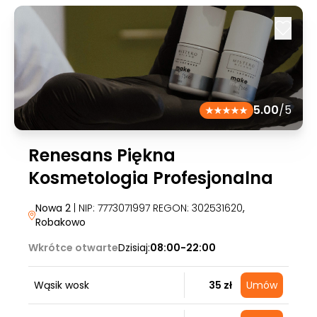
5.00
/5
Renesans Piękna
Kosmetologia Profesjonalna
Nowa 2
| NIP: 7773071997 REGON: 302531620
,
Robakowo
Wkrótce otwarte
Dzisiaj:
08:00-22:00
Wąsik wosk
35 zł
Umów