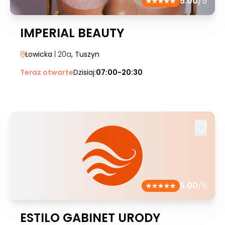
5.00
/5
IMPERIAL BEAUTY
Łowicka
| 20a
, Tuszyn
Teraz otwarte
Dzisiaj:
07:00-20:30
5.00
/5
ESTILO GABINET URODY