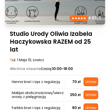
4.97
/5
Studio Urody Oliwia Izabela
Haczykowska RAZEM od 25
lat
ul. 1 Maja 10
, Łowicz
Wkrótce otwarte
Dzisiaj:
10:00-18:00
Henna brwi i rzęs z regulacją
70 zł
Umów
Makijaż okolicznościowy/wiecz
250 zł
Umów
orowy z pielęgnacją
Farbka brwi i rzęs z regulacją
80 zł
Umów