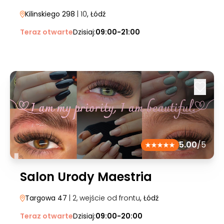
Kilinskiego 298
| 10
, Łódź
Teraz otwarte
Dzisiaj:
09:00-21:00
5.00
/5
Salon Urody Maestria
Targowa 47
| 2, wejście od frontu
, Łódź
Teraz otwarte
Dzisiaj:
09:00-20:00