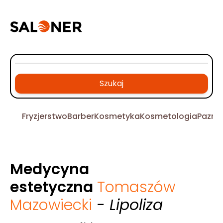
Szukaj
Fryzjerstwo
Barber
Kosmetyka
Kosmetologia
Pazno
Medycyna
estetyczna
Tomaszów
Mazowiecki
- Lipoliza