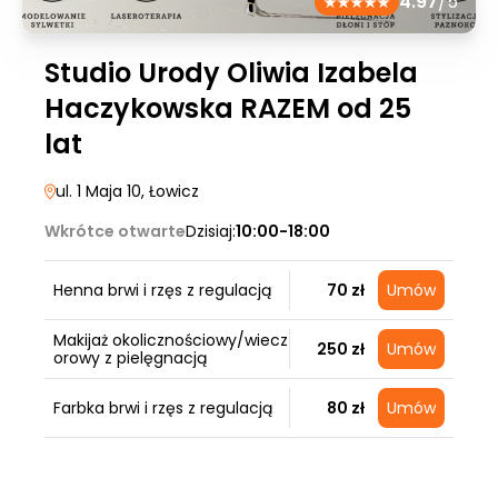
4.97
/5
Studio Urody Oliwia Izabela
Haczykowska RAZEM od 25
lat
ul. 1 Maja 10
, Łowicz
Wkrótce otwarte
Dzisiaj:
10:00-18:00
Henna brwi i rzęs z regulacją
70 zł
Umów
Makijaż okolicznościowy/wiecz
250 zł
Umów
orowy z pielęgnacją
Farbka brwi i rzęs z regulacją
80 zł
Umów