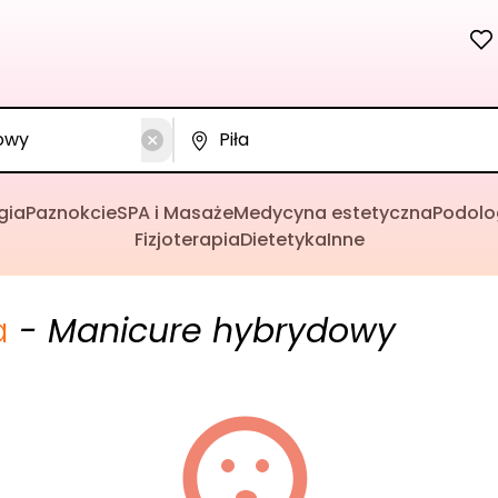
gia
Paznokcie
SPA i Masaże
Medycyna estetyczna
Podolo
Fizjoterapia
Dietetyka
Inne
a
- Manicure hybrydowy