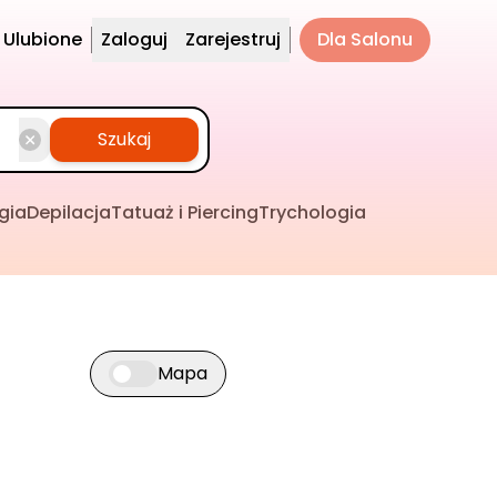
Ulubione
Zaloguj
Zarejestruj
Dla Salonu
Szukaj
gia
Depilacja
Tatuaż i Piercing
Trychologia
Mapa
Przełącz widok mapy