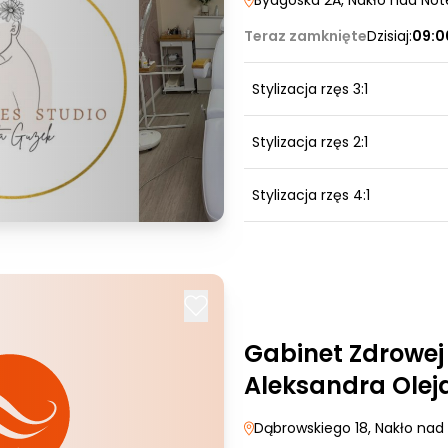
Bydgoska 2A
, Nakło nad Not
Teraz zamknięte
Dzisiaj:
09:0
Stylizacja rzęs 3:1
Stylizacja rzęs 2:1
Stylizacja rzęs 4:1
Gabinet Zdrowej
Aleksandra Olej
Dąbrowskiego 18
, Nakło nad