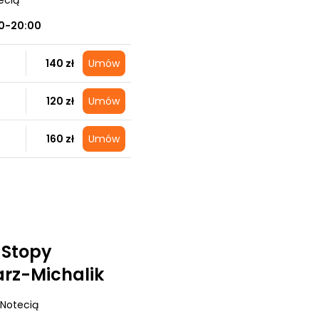
ecią
0-20:00
140 zł
Umów
120 zł
Umów
160 zł
Umów
 Stopy
arz-Michalik
 Notecią