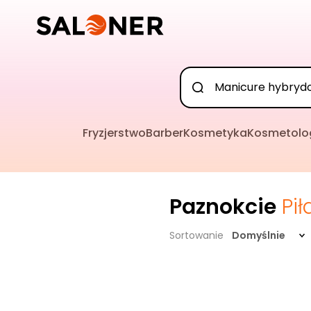
Fryzjerstwo
Barber
Kosmetyka
Kosmetolo
Paznokcie
Pił
Sortowanie
Domyślnie