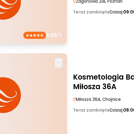
Zagonowa 21A
, Poznań
Teraz zamknięte
Dzisiaj:
09:0
5.00
/5
Kosmetologia Ba
Miłosza 36A
Miłosza 36A
, Chojnice
Teraz zamknięte
Dzisiaj:
08:0