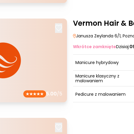
Vermon Hair & 
Janusza Zeylanda 6/1
, Pozn
Wkrótce zamknięte
Dzisiaj:
0
Manicure hybrydowy
Manicure klasyczny z
malowaniem
5.00
/5
Pedicure z malowaniem