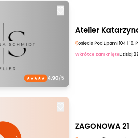
Atelier Katarzy
osiedle Pod Lipami 104
| 18
, 
Wkrótce zamknięte
Dzisiaj:
0
4.90
/5
ZAGONOWA 21