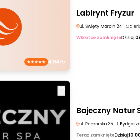
Labirynt Fryzur
ul. Święty Marcin 24
| Galer
Wkrótce zamknięte
Dzisiaj:
0
4.94
/5
Bajeczny Natur 
ul. Pomorska 35
| 1
, Bydgosz
Teraz zamknięte
Dzisiaj:
10:0