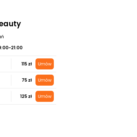
Beauty
ań
9:00-21:00
115 zł
Umów
75 zł
Umów
125 zł
Umów