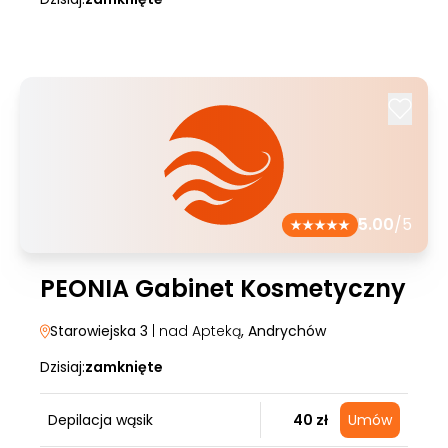
5.00
/5
PEONIA Gabinet Kosmetyczny
Starowiejska 3
| nad Apteką
, Andrychów
Dzisiaj:
zamknięte
Depilacja wąsik
40 zł
Umów