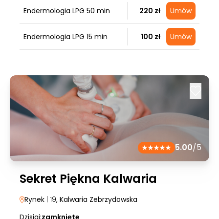
Endermologia LPG 50 min
220 zł
Umów
Endermologia LPG 15 min
100 zł
Umów
5.00
/5
Sekret Piękna Kalwaria
Rynek
| 19
, Kalwaria Zebrzydowska
Dzisiaj:
zamknięte