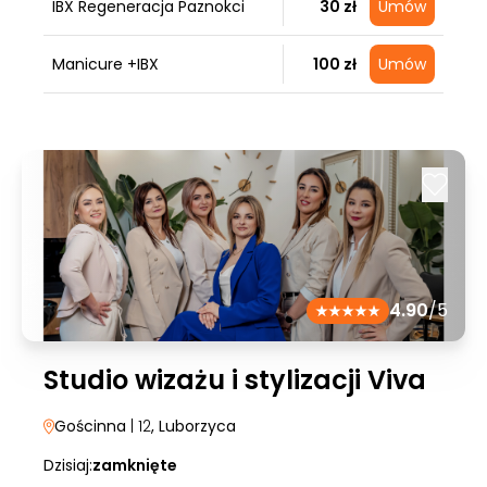
IBX Regeneracja Paznokci
30 zł
Umów
Manicure +IBX
100 zł
Umów
4.90
/5
Studio wizażu i stylizacji Viva
Gościnna
| 12
, Luborzyca
Dzisiaj:
zamknięte