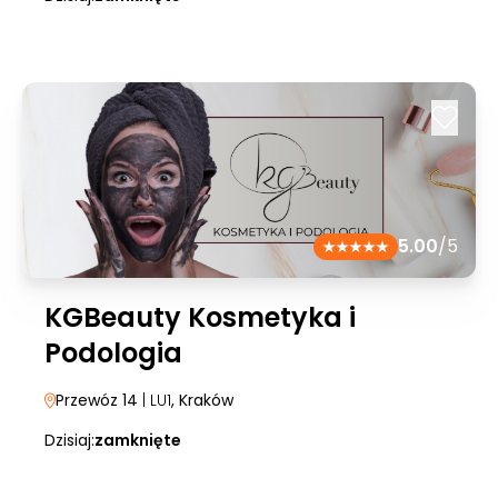
5.00
/5
KGBeauty Kosmetyka i
Podologia
Przewóz 14
| LU1
, Kraków
Dzisiaj:
zamknięte