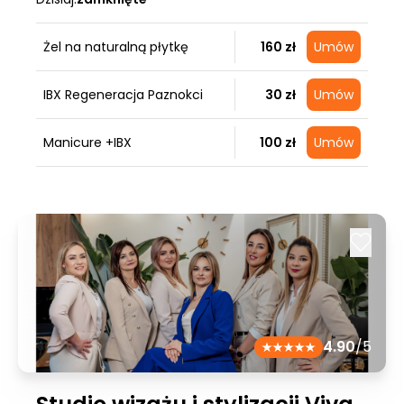
Żel na naturalną płytkę
160 zł
Umów
IBX Regeneracja Paznokci
30 zł
Umów
Manicure +IBX
100 zł
Umów
4.90
/5