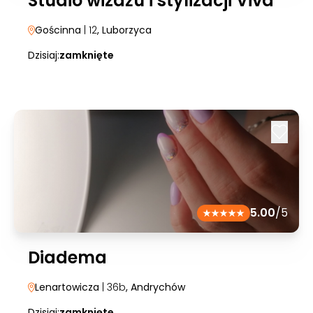
Studio wizażu i stylizacji Viva
Gościnna
| 12
, Luborzyca
Dzisiaj:
zamknięte
5.00
/5
Diadema
Lenartowicza
| 36b
, Andrychów
Dzisiaj:
zamknięte