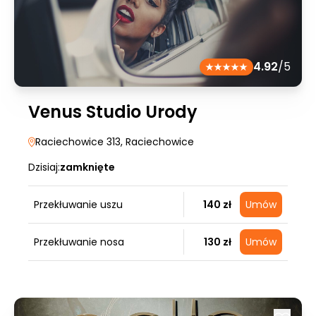
4.92
/5
Venus Studio Urody
Raciechowice 313
, Raciechowice
Dzisiaj:
zamknięte
Przekłuwanie uszu
140 zł
Umów
Przekłuwanie nosa
130 zł
Umów