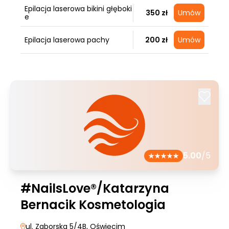
Epilacja laserowa bikini głęboki
350 zł
Umów
e
Epilacja laserowa pachy
200 zł
Umów
5.00
/5
#NailsLove®/Katarzyna
Bernacik Kosmetologia
ul. Zaborska 5/4B
, Oświęcim