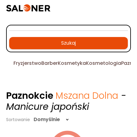
Szukaj
Fryzjerstwo
Barber
Kosmetyka
Kosmetologia
Pazno
Paznokcie
Mszana Dolna
-
Manicure japoński
Domyślnie
Sortowanie