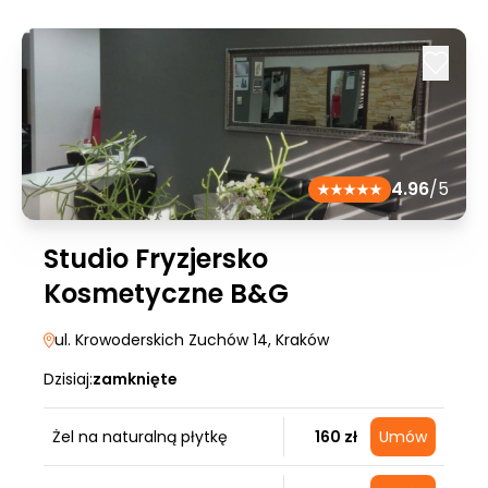
4.96
/5
Studio Fryzjersko
Kosmetyczne B&G
ul. Krowoderskich Zuchów 14
, Kraków
Dzisiaj:
zamknięte
Żel na naturalną płytkę
160 zł
Umów