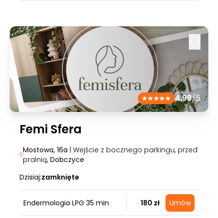
4.98
/5
Femi Sfera
Mostowa, 16a
| Wejście z bocznego parkingu, przed
pralnią
, Dobczyce
Dzisiaj:
zamknięte
Endermologia LPG 35 min
180 zł
Umów