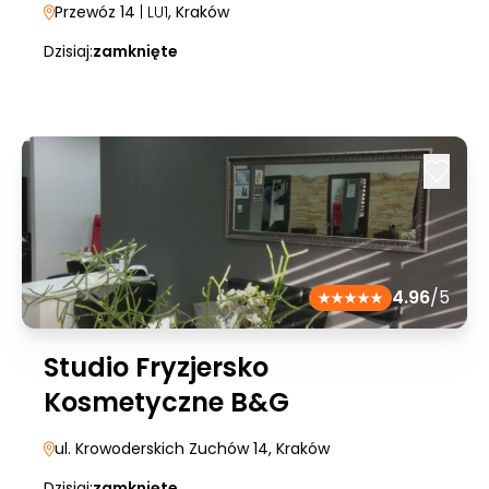
Przewóz 14
| LU1
, Kraków
Dzisiaj:
zamknięte
4.96
/5
Studio Fryzjersko
Kosmetyczne B&G
ul. Krowoderskich Zuchów 14
, Kraków
Dzisiaj:
zamknięte