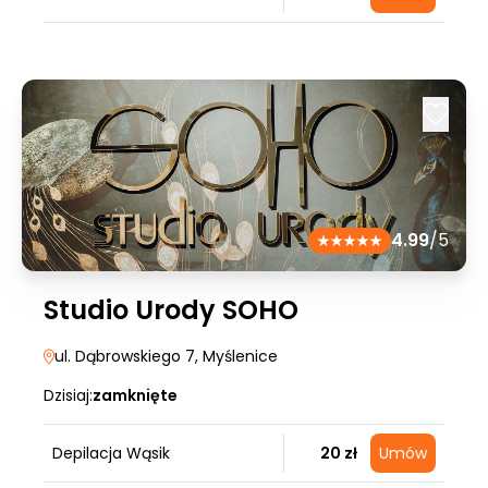
4.99
/5
Studio Urody SOHO
ul. Dąbrowskiego 7
, Myślenice
Dzisiaj:
zamknięte
Depilacja Wąsik
20 zł
Umów