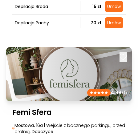
Depilacja Broda
15 zł
Umów
Depilacja Pachy
70 zł
Umów
4.98
/5
Femi Sfera
Mostowa, 16a
| Wejście z bocznego parkingu, przed
pralnią
, Dobczyce