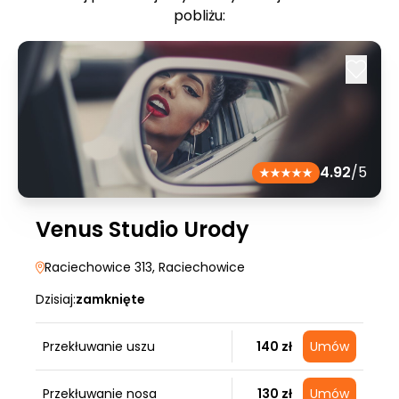
pobliżu:
4.92
/5
Venus Studio Urody
Raciechowice 313
, Raciechowice
Dzisiaj:
zamknięte
Przekłuwanie uszu
140 zł
Umów
Przekłuwanie nosa
130 zł
Umów