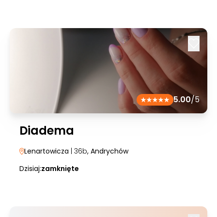
5.00
/5
Diadema
Lenartowicza
| 36b
, Andrychów
Dzisiaj:
zamknięte