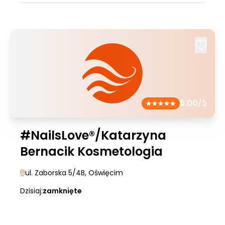
5.00
/5
#NailsLove®/Katarzyna
Bernacik Kosmetologia
ul. Zaborska 5/4B
, Oświęcim
Dzisiaj:
zamknięte