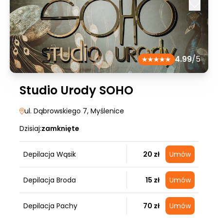
4.99
/5
Studio Urody SOHO
ul. Dąbrowskiego 7
, Myślenice
Dzisiaj:
zamknięte
Depilacja Wąsik
20 zł
Umów
Depilacja Broda
15 zł
Umów
Depilacja Pachy
70 zł
Umów