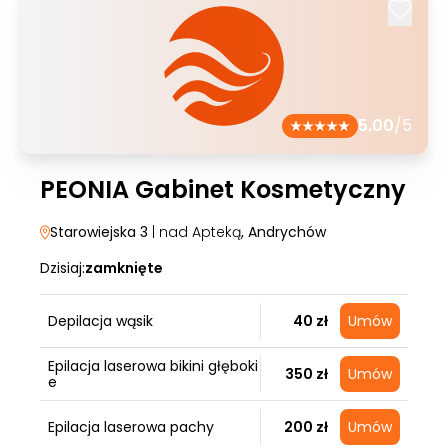
5.00
/5
PEONIA Gabinet Kosmetyczny
Starowiejska 3
| nad Apteką
, Andrychów
Dzisiaj:
zamknięte
Depilacja wąsik
40 zł
Umów
Epilacja laserowa bikini głęboki
350 zł
Umów
e
Epilacja laserowa pachy
200 zł
Umów