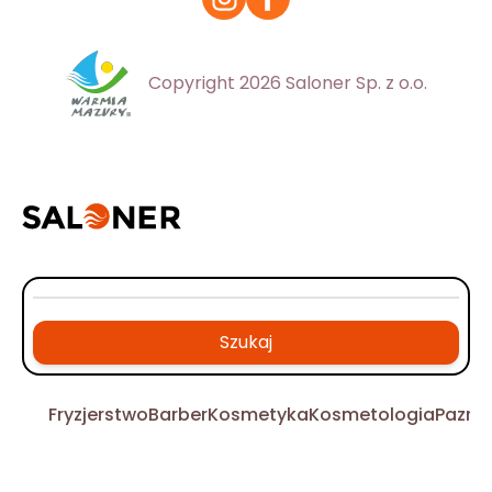
Copyright 2026 Saloner Sp. z o.o.
Szukaj
Fryzjerstwo
Barber
Kosmetyka
Kosmetologia
Pazno