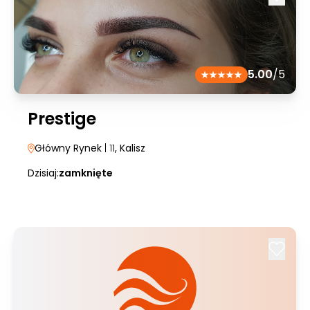
5.00
/5
Prestige
Główny Rynek
| 11
, Kalisz
Dzisiaj:
zamknięte