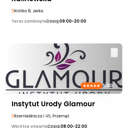
Krótka 8
, Jerka
Teraz zamknięte
Dzisiaj:
09:00-20:00
5.00
/5
Instytut Urody Glamour
Rzemieślnicza
| 45
, Przemęt
Wkrótce otwarte
Dzisiaj:
08:00-22:00