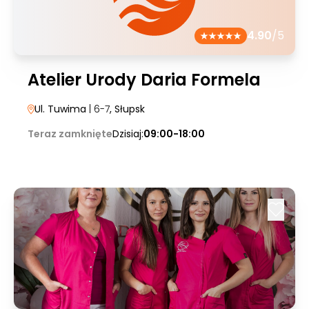
4.90
/5
Atelier Urody Daria Formela
Ul. Tuwima
| 6-7
, Słupsk
Teraz zamknięte
Dzisiaj:
09:00-18:00