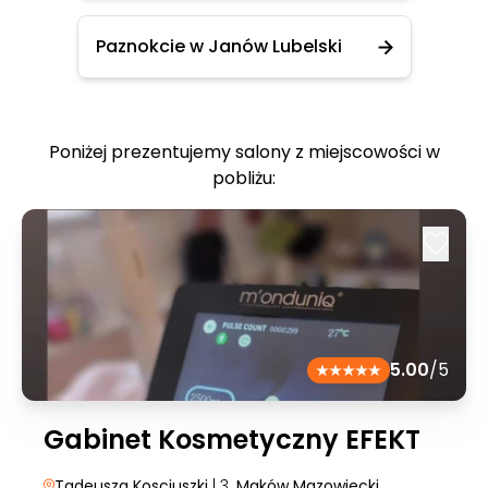
Paznokcie w Janów Lubelski
Poniżej prezentujemy salony z miejscowości w
pobliżu:
5.00
/5
Gabinet Kosmetyczny EFEKT
Tadeusza Kosciuszki
| 3
, Maków Mazowiecki