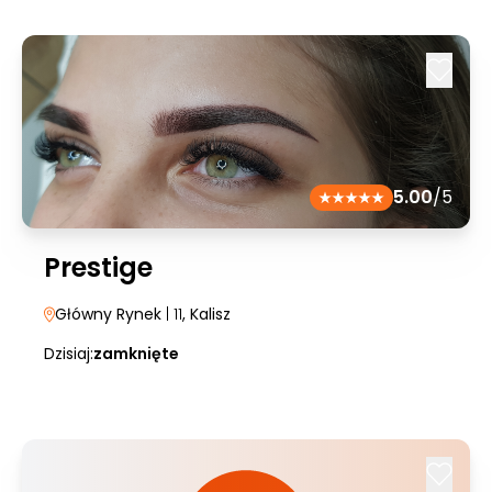
5.00
/5
Prestige
Główny Rynek
| 11
, Kalisz
Dzisiaj:
zamknięte