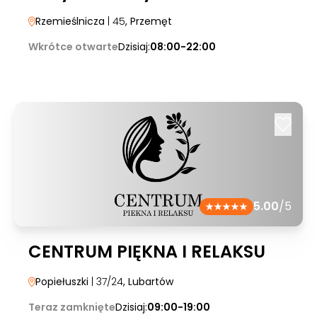
Rzemieślnicza
| 45
, Przemęt
Wkrótce otwarte
Dzisiaj:
08:00-22:00
5.00
/5
CENTRUM PIĘKNA I RELAKSU
Popiełuszki
| 37/24
, Lubartów
Teraz zamknięte
Dzisiaj:
09:00-19:00