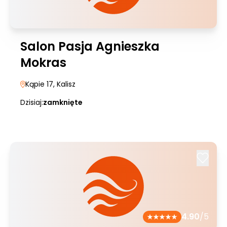
Salon Pasja Agnieszka
Mokras
Kąpie 17
, Kalisz
Dzisiaj:
zamknięte
4.90
/5