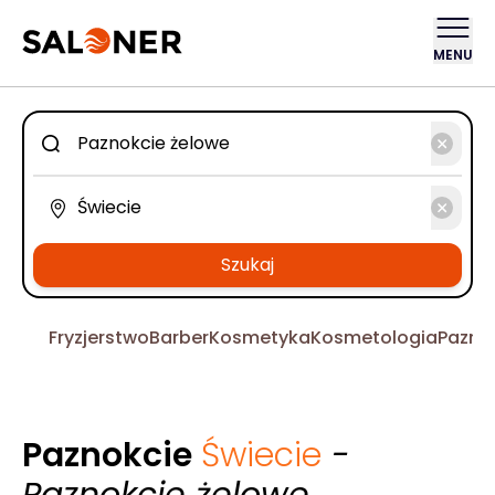
MENU
Szukaj
Fryzjerstwo
Barber
Kosmetyka
Kosmetologia
Pazno
Paznokcie
Świecie
-