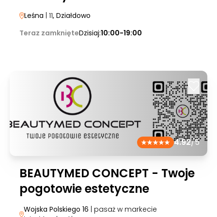
Leśna
| 11
, Działdowo
Teraz zamknięte
Dzisiaj:
10:00-19:00
4.92
/5
BEAUTYMED CONCEPT - Twoje
pogotowie estetyczne
Wojska Polskiego 16
| pasaż w markecie