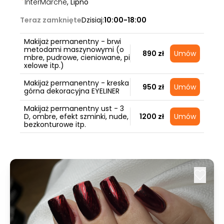
InterMarche
, Lipno
Teraz zamknięte
Dzisiaj:
10:00-18:00
Makijaż permanentny - brwi
metodami maszynowymi (o
890 zł
Umów
mbre, pudrowe, cieniowane, pi
xelowe itp.)
Makijaż permanentny - kreska
950 zł
Umów
górna dekoracyjna EYELINER
Makijaż permanentny ust - 3
D, ombre, efekt szminki, nude,
1200 zł
Umów
bezkonturowe itp.