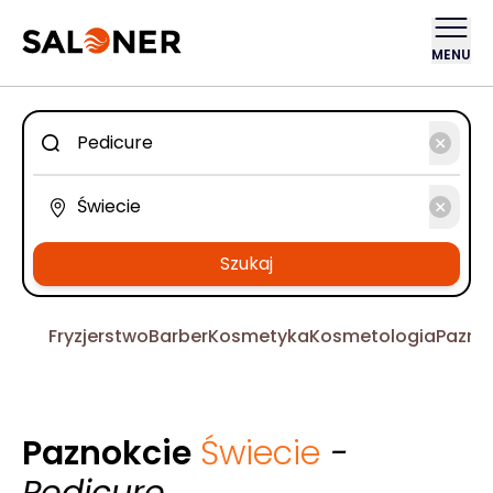
MENU
Szukaj
Fryzjerstwo
Barber
Kosmetyka
Kosmetologia
Pazno
Paznokcie
Świecie
-