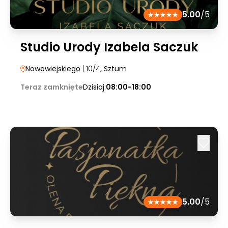
5.00
/5
Studio Urody Izabela Saczuk
Nowowiejskiego
| 10/4
, Sztum
Teraz zamknięte
Dzisiaj:
08:00-18:00
5.00
/5