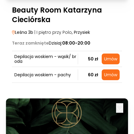
Beauty Room Katarzyna
Cieciórska
Leśna 3b
| I piętro przy Polo
, Przysiek
Teraz zamknięte
Dzisiaj:
08:00-20:00
Depilacja woskiem - wąsik/ br
50 zł
Umów
oda
Depilacja woskiem - pachy
60 zł
Umów