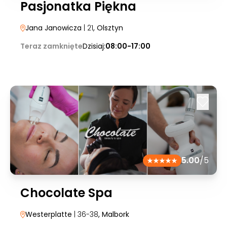
Pasjonatka Piękna
Jana Janowicza
| 21
, Olsztyn
Teraz zamknięte
Dzisiaj:
08:00-17:00
5.00
/5
Chocolate Spa
Westerplatte
| 36-38
, Malbork