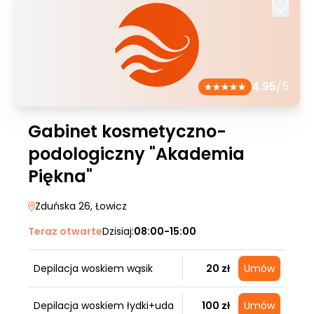
4.95
/5
Gabinet kosmetyczno-
podologiczny "Akademia
Piękna"
Zduńska 26
, Łowicz
Teraz otwarte
Dzisiaj:
08:00-15:00
Depilacja woskiem wąsik
20 zł
Umów
Depilacja woskiem łydki+uda
100 zł
Umów