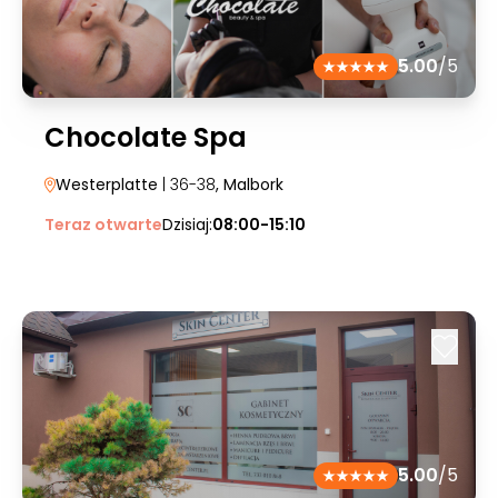
5.00
/5
Chocolate Spa
Westerplatte
| 36-38
, Malbork
Teraz otwarte
Dzisiaj:
08:00-15:10
5.00
/5