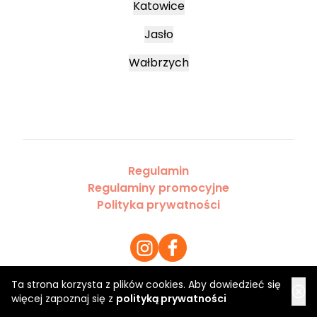
Katowice
Jasło
Wałbrzych
Regulamin
Regulaminy promocyjne
Polityka prywatności
Ta strona korzysta z plików cookies. Aby dowiedzieć się
więcej zapoznaj się z
polityką prywatności
Copyright 2026 Saloner Sp. z o.o.