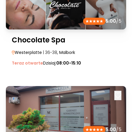
5.00
/5
Chocolate Spa
Westerplatte
| 36-38
, Malbork
Teraz otwarte
Dzisiaj:
08:00-15:10
5.00
/5