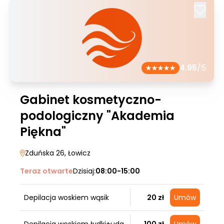
4.95
/5
Gabinet kosmetyczno-
podologiczny "Akademia
Piękna"
Zduńska 26
, Łowicz
Teraz otwarte
Dzisiaj:
08:00-15:00
Depilacja woskiem wąsik
20 zł
Umów