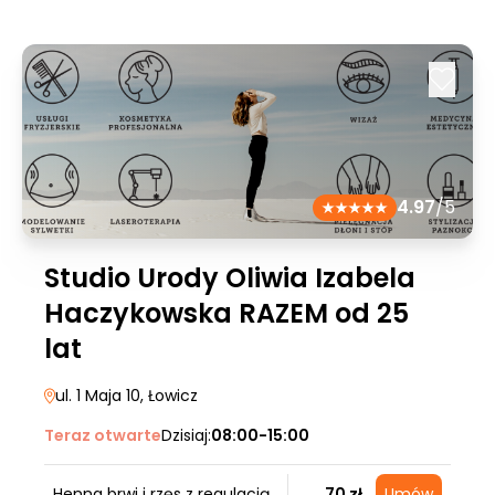
4.97
/5
Studio Urody Oliwia Izabela
Haczykowska RAZEM od 25
lat
ul. 1 Maja 10
, Łowicz
Teraz otwarte
Dzisiaj:
08:00-15:00
Henna brwi i rzęs z regulacją
70 zł
Umów