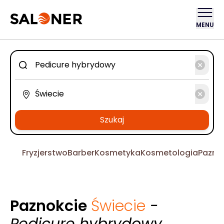
MENU
Szukaj
Fryzjerstwo
Barber
Kosmetyka
Kosmetologia
Pazno
Paznokcie
Świecie
-