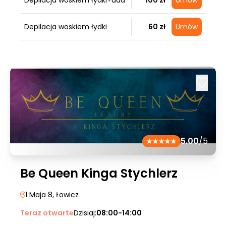
Depilacja woskiem łydki+uda
100 zł
Umów
Depilacja woskiem łydki
60 zł
Umów
5.00
/5
Be Queen Kinga Stychlerz
1 Maja 8
, Łowicz
Teraz otwarte
Dzisiaj:
08:00-14:00