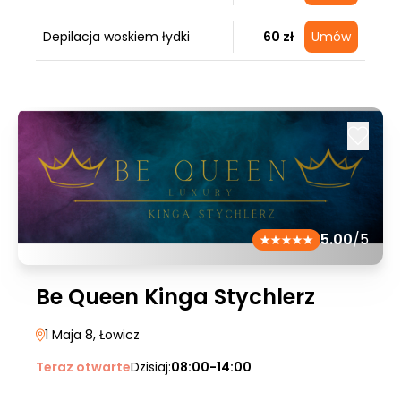
Depilacja woskiem łydki
60 zł
Umów
5.00
/5
Be Queen Kinga Stychlerz
1 Maja 8
, Łowicz
Teraz otwarte
Dzisiaj:
08:00-14:00