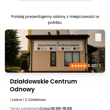
Poniżej prezentujemy salony z miejscowości w
pobliżu:
5.00
/5
Działdowskie Centrum
Odnowy
Leśna
| 11
, Działdowo
Teraz zamknięte
Dzisiaj:
10:00-19:00