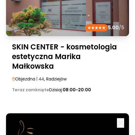
5.00
/5
SKIN CENTER - kosmetologia
estetyczna Marika
Małkowska
Objezdna
| 44
, Radziejów
Teraz zamknięte
Dzisiaj:
08:00-20:00