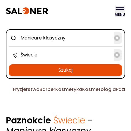
MENU
Szukaj
Fryzjerstwo
Barber
Kosmetyka
Kosmetologia
Pazno
Paznokcie
Świecie
-