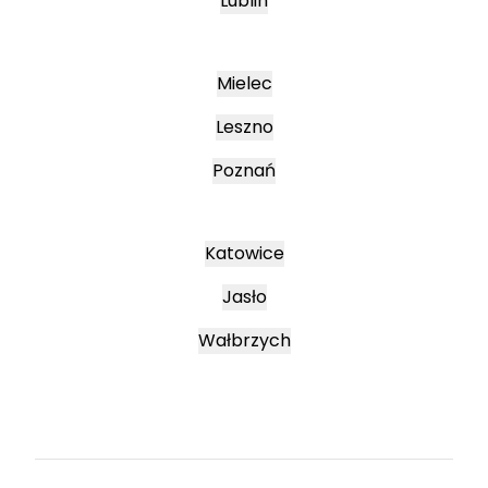
Lublin
Mielec
Leszno
Poznań
Katowice
Jasło
Wałbrzych