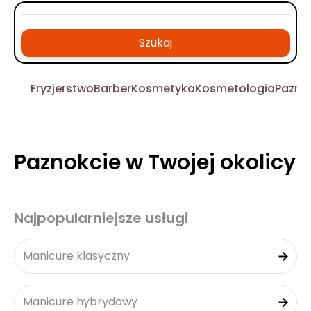
Szukaj
Fryzjerstwo
Barber
Kosmetyka
Kosmetologia
Pazno
Paznokcie w Twojej okolicy
Najpopularniejsze usługi
Manicure klasyczny
Manicure hybrydowy