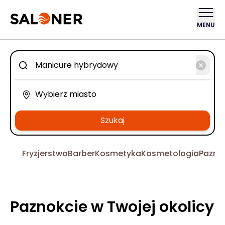
MENU
Szukaj
Fryzjerstwo
Barber
Kosmetyka
Kosmetologia
Pazno
Paznokcie w Twojej okolicy