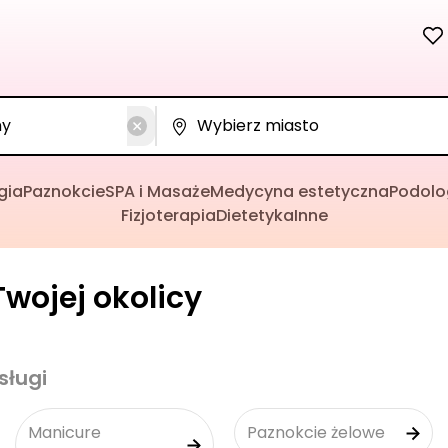
gia
Paznokcie
SPA i Masaże
Medycyna estetyczna
Podolo
Fizjoterapia
Dietetyka
Inne
wojej okolicy
sługi
Manicure
Paznokcie żelowe