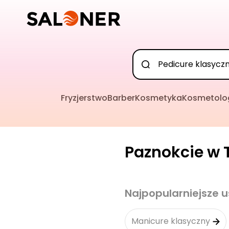
Fryzjerstwo
Barber
Kosmetyka
Kosmetolo
Paznokcie w T
Najpopularniejsze u
Manicure klasyczny