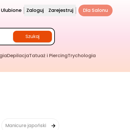
Ulubione
Zaloguj
Zarejestruj
Dla Salonu
Szukaj
gia
Depilacja
Tatuaż i Piercing
Trychologia
Manicure japoński