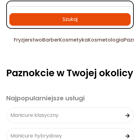
Szukaj
Fryzjerstwo
Barber
Kosmetyka
Kosmetologia
Pazno
Paznokcie w Twojej okolicy
Najpopularniejsze usługi
Manicure klasyczny
Manicure hybrydowy