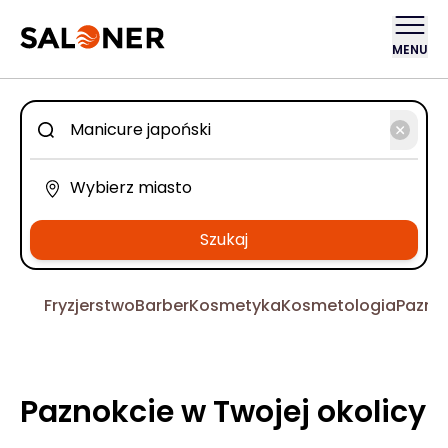
MENU
Szukaj
Fryzjerstwo
Barber
Kosmetyka
Kosmetologia
Pazno
Paznokcie w Twojej okolicy