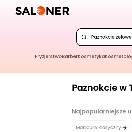
Fryzjerstwo
Barber
Kosmetyka
Kosmetolo
Paznokcie w T
Najpopularniejsze u
Manicure klasyczny