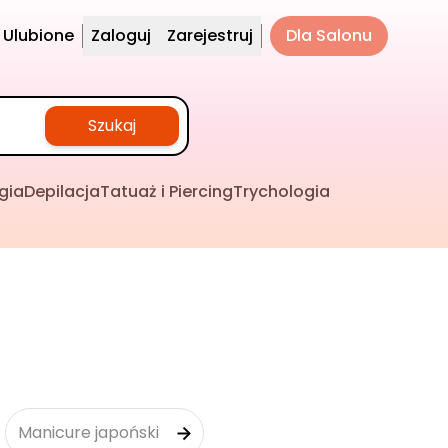
Ulubione
Zaloguj
Zarejestruj
Dla Salonu
Szukaj
gia
Depilacja
Tatuaż i Piercing
Trychologia
Manicure japoński