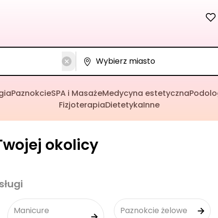
gia
Paznokcie
SPA i Masaże
Medycyna estetyczna
Podolo
Fizjoterapia
Dietetyka
Inne
wojej okolicy
sługi
Manicure
Paznokcie żelowe