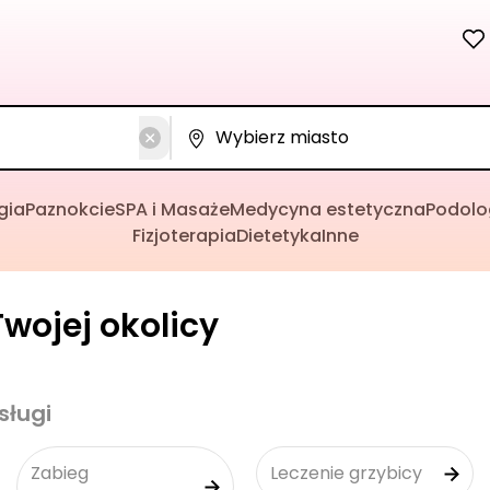
gia
Paznokcie
SPA i Masaże
Medycyna estetyczna
Podolo
Fizjoterapia
Dietetyka
Inne
wojej okolicy
sługi
Zabieg
Leczenie grzybicy