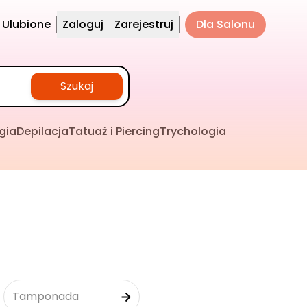
Ulubione
Zaloguj
Zarejestruj
Dla Salonu
Szukaj
gia
Depilacja
Tatuaż i Piercing
Trychologia
Tamponada