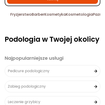
Fryzjerstwo
Barber
Kosmetyka
Kosmetologia
Pazno
Podologia w Twojej okolicy
Najpopularniejsze usługi
Pedicure podologiczny
Zabieg podologiczny
Leczenie grzybicy