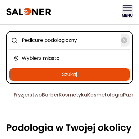
MENU
Szukaj
Fryzjerstwo
Barber
Kosmetyka
Kosmetologia
Pazno
Podologia w Twojej okolicy