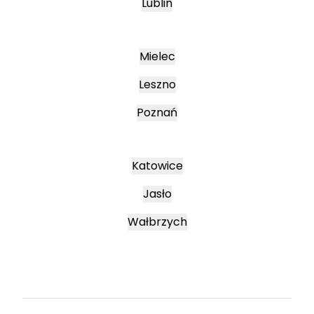
Lublin
Mielec
Leszno
Poznań
Katowice
Jasło
Wałbrzych