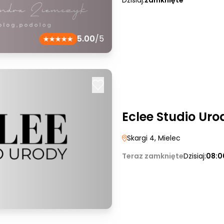
Dzisiaj:
zamknięte
5.00
/5
Eclee Studio Uro
Skargi 4
, Mielec
Teraz zamknięte
Dzisiaj:
08:0