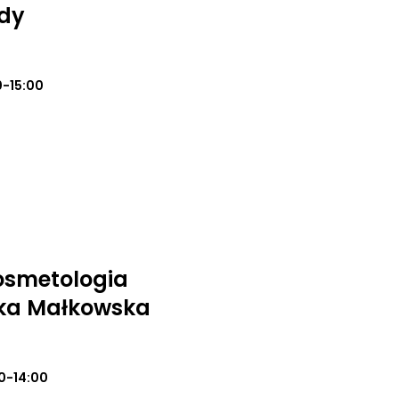
ody
0-15:00
osmetologia
ika Małkowska
0-14:00