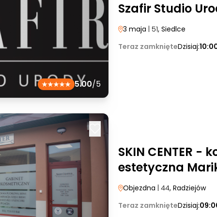
Szafir Studio Ur
3 maja
| 51
, Siedlce
Teraz zamknięte
Dzisiaj:
10:0
5.00
/5
SKIN CENTER - k
estetyczna Mar
Objezdna
| 44
, Radziejów
Teraz zamknięte
Dzisiaj:
09:0