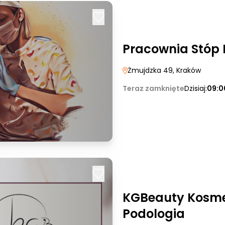
Pracownia Stóp 
Żmujdzka 49
, Kraków
Teraz zamknięte
Dzisiaj:
09:0
KGBeauty Kosme
Podologia