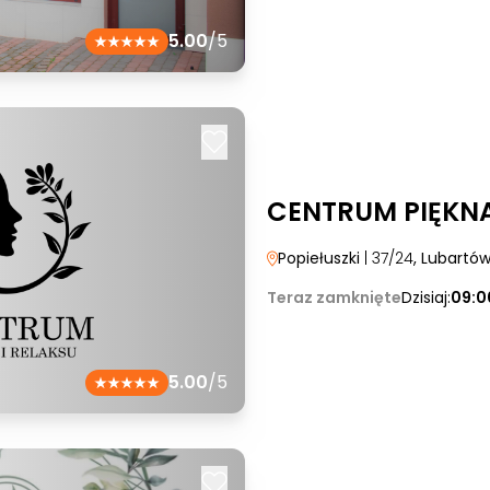
5.00
/5
CENTRUM PIĘKNA
Popiełuszki
| 37/24
, Lubartó
Teraz zamknięte
Dzisiaj:
09:0
5.00
/5