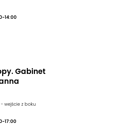
0-14:00
opy. Gabinet
oanna
o - wejście z boku
0-17:00