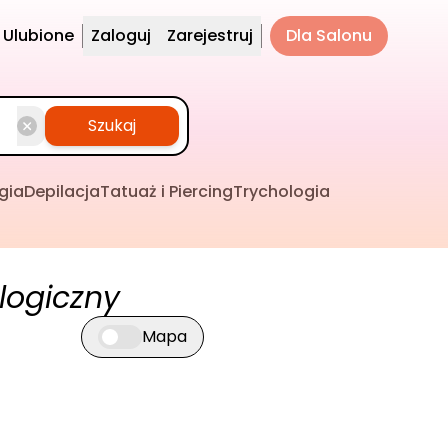
Ulubione
Zaloguj
Zarejestruj
Dla Salonu
Szukaj
gia
Depilacja
Tatuaż i Piercing
Trychologia
logiczny
Mapa
Przełącz widok mapy