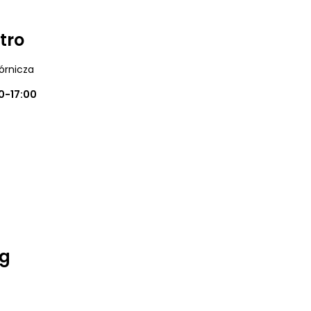
tro
órnicza
0-17:00
og