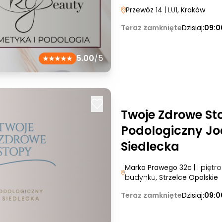
Przewóz 14
| LU1
, Kraków
Teraz zamknięte
Dzisiaj:
09:0
5.00
/5
Twoje Zdrowe St
Podologiczny J
Siedlecka
Marka Prawego 32c
| I piętr
budynku
, Strzelce Opolskie
Teraz zamknięte
Dzisiaj:
09:0