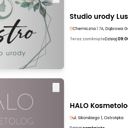
Studio urody Lus
Chemiczna
| 7A
, Dąbrowa G
Teraz zamknięte
Dzisiaj:
09:0
HALO Kosmetol
ul. Sikorskiego 1
, Ostrołęka