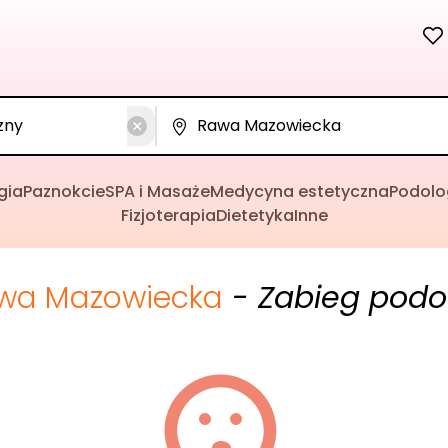
gia
Paznokcie
SPA i Masaże
Medycyna estetyczna
Podolo
Fizjoterapia
Dietetyka
Inne
wa Mazowiecka
- Zabieg podo