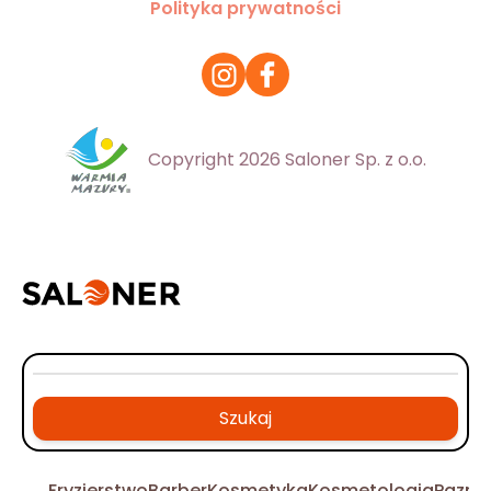
Polityka prywatności
Copyright 2026 Saloner Sp. z o.o.
Szukaj
Fryzjerstwo
Barber
Kosmetyka
Kosmetologia
Pazno