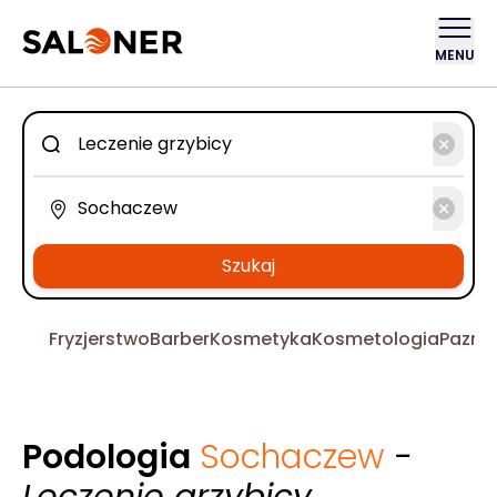
MENU
Szukaj
Fryzjerstwo
Barber
Kosmetyka
Kosmetologia
Pazno
Podologia
Sochaczew
-