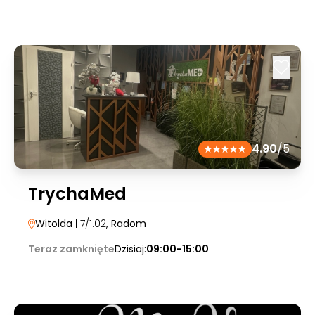
4.90
/5
TrychaMed
Witolda
| 7/1.02
, Radom
Teraz zamknięte
Dzisiaj:
09:00-15:00