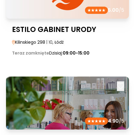
5.00
/5
ESTILO GABINET URODY
Kilinskiego 298
| 10
, Łódź
Teraz zamknięte
Dzisiaj:
09:00-15:00
4.90
/5