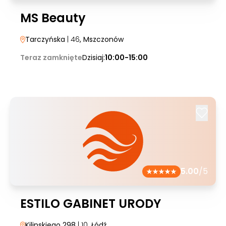
MS Beauty
Tarczyńska
| 46
, Mszczonów
Teraz zamknięte
Dzisiaj:
10:00-15:00
5.00
/5
ESTILO GABINET URODY
Kilinskiego 298
| 10
, Łódź