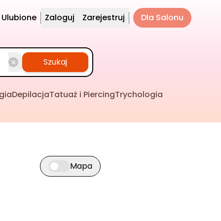
Ulubione
Zaloguj
Zarejestruj
Dla Salonu
Szukaj
gia
Depilacja
Tatuaż i Piercing
Trychologia
Mapa
Przełącz widok mapy