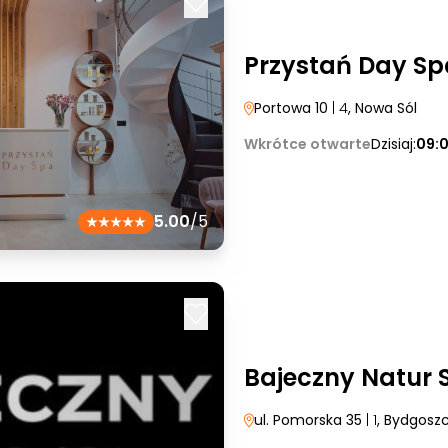
Przystań Day Sp
Portowa 10
| 4
, Nowa Sól
Wkrótce otwarte
Dzisiaj:
09:
5.00
/5
Bajeczny Natur 
ul. Pomorska 35
| 1
, Bydgosz