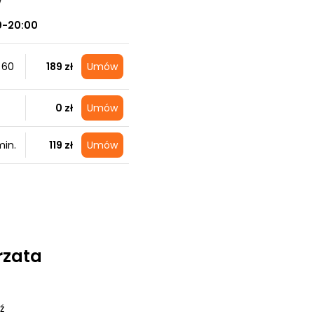
w
0-20:00
 60
189 zł
Umów
0 zł
Umów
in.
119 zł
Umów
rzata
ź