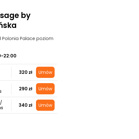
sage by
ńska
el Polonia Palace poziom
0-22:00
320 zł
Umów
290 zł
Umów
s
/
340 zł
Umów
ns