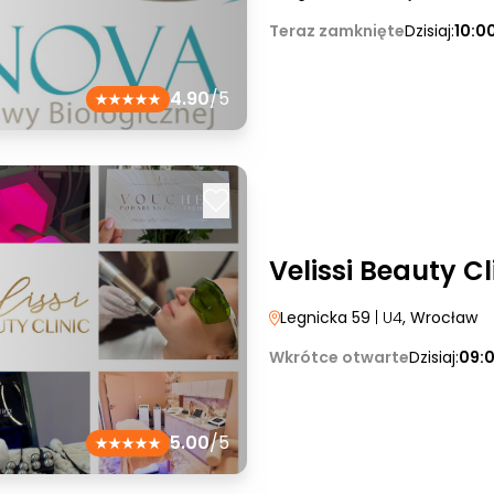
Teraz zamknięte
Dzisiaj:
10:0
4.90
/5
Velissi Beauty Cl
Legnicka 59
| U4
, Wrocław
Wkrótce otwarte
Dzisiaj:
09:
5.00
/5