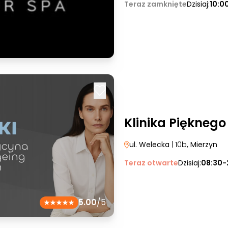
Teraz zamknięte
Dzisiaj:
10:0
Klinika Pięknego
ul. Welecka
| 10b
, Mierzyn
Teraz otwarte
Dzisiaj:
08:30-
5.00
/5