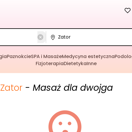
gia
Paznokcie
SPA i Masaże
Medycyna estetyczna
Podolo
Fizjoterapia
Dietetyka
Inne
Zator
- Masaż dla dwojga