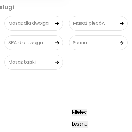
sługi
Masaż dla dwojga
Masaż pleców
SPA dla dwojga
Sauna
Masaż tajski
Mielec
Leszno