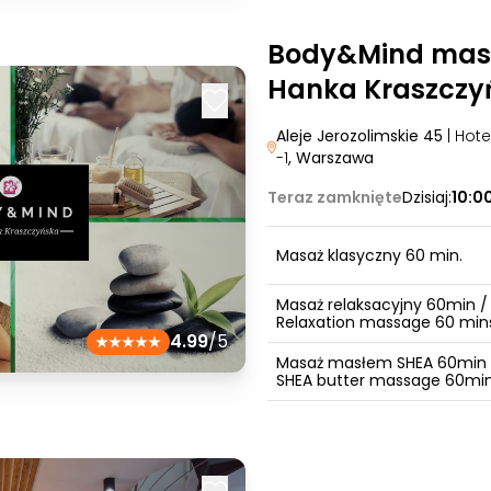
Body&Mind mas
Hanka Kraszczy
Aleje Jerozolimskie 45
| Hot
-1
, Warszawa
Teraz zamknięte
Dzisiaj:
10:0
Masaż klasyczny 60 min.
Masaż relaksacyjny 60min /
Relaxation massage 60 min
4.99
/5
Masaż masłem SHEA 60min 
SHEA butter massage 60mi