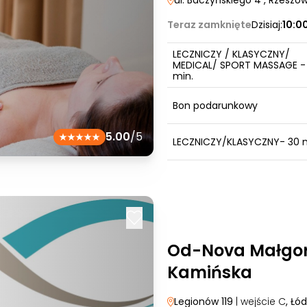
ul. Baczyńskiego 4
, Rzeszó
Teraz zamknięte
Dzisiaj:
10:0
LECZNICZY / KLASYCZNY/
MEDICAL/ SPORT MASSAGE -
min.
Bon podarunkowy
5.00
/5
LECZNICZY/KLASYCZNY- 30 m
Od-Nova Małgo
Kamińska
Legionów 119
| wejście C
, Łód