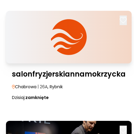
salonfryzjerskiannamokrzycka
Chabrowa
| 26A
, Rybnik
Dzisiaj:
zamknięte