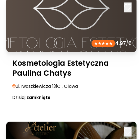
4.97
/5
Kosmetologia Estetyczna
Paulina Chatys
ul. Iwaszkiewicza 131C
, Oława
Dzisiaj:
zamknięte