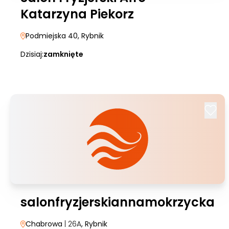
Katarzyna Piekorz
Podmiejska 40
, Rybnik
Dzisiaj:
zamknięte
salonfryzjerskiannamokrzycka
Chabrowa
| 26A
, Rybnik