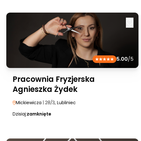
5.00
/5
Pracownia Fryzjerska
Agnieszka Żydek
Mickiewicza
| 28/3
, Lubliniec
Dzisiaj:
zamknięte