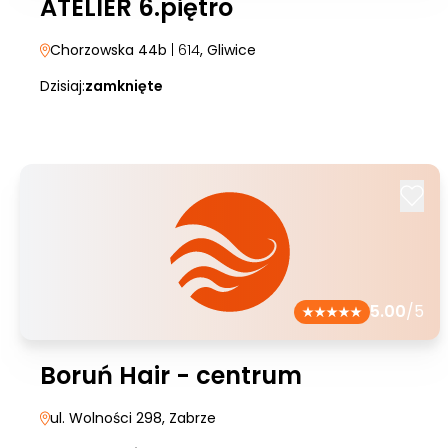
ATELIER 6.piętro
Chorzowska 44b
| 614
, Gliwice
Dzisiaj:
zamknięte
5.00
/5
Boruń Hair - centrum
ul. Wolności 298
, Zabrze