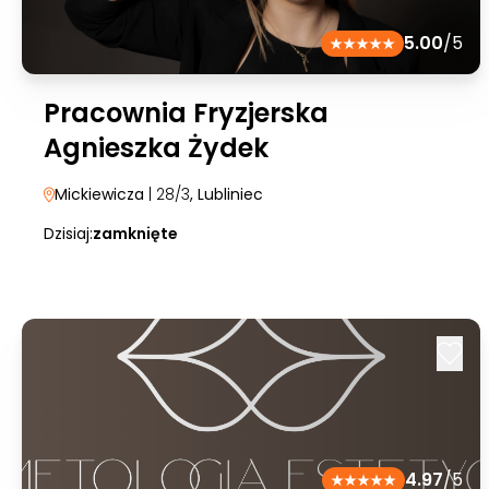
5.00
/5
Pracownia Fryzjerska
Agnieszka Żydek
Mickiewicza
| 28/3
, Lubliniec
Dzisiaj:
zamknięte
4.97
/5