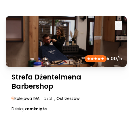
5.00
/5
Strefa Dżentelmena
Barbershop
Kolejowa 19A
| lokal 1
, Ostrzeszów
Dzisiaj:
zamknięte