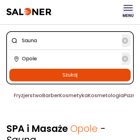
MENU
Szukaj
Fryzjerstwo
Barber
Kosmetyka
Kosmetologia
Pazno
SPA i Masaże
Opole
-