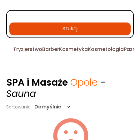
Szukaj
Fryzjerstwo
Barber
Kosmetyka
Kosmetologia
Pazno
SPA i Masaże
Opole
-
Sauna
Domyślnie
Sortowanie