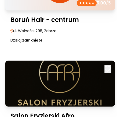
5.00
/5
Boruń Hair - centrum
ul. Wolności 298
, Zabrze
Dzisiaj:
zamknięte
Salon Fryzjerski Afro