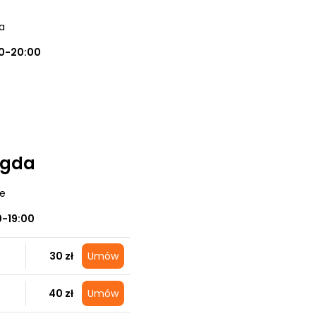
a
0-20:00
agda
ce
0-19:00
30 zł
Umów
40 zł
Umów