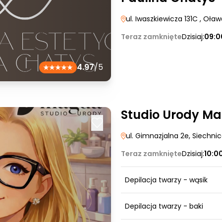
ul. Iwaszkiewicza 131C
, Oław
Teraz zamknięte
Dzisiaj:
09:0
4.97
/5
Studio Urody M
ul. Gimnazjalna 2e
, Siechni
Teraz zamknięte
Dzisiaj:
10:0
Depilacja twarzy - wąsik
Depilacja twarzy - baki