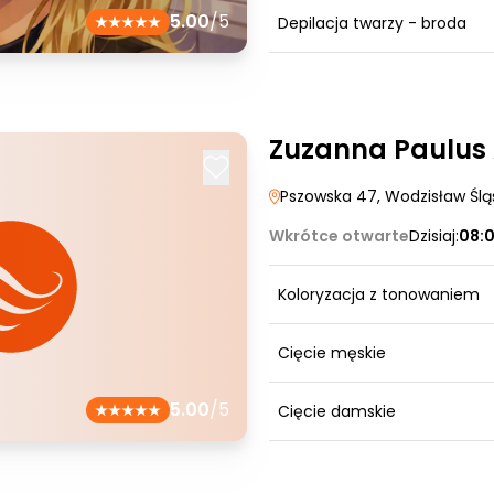
5.00
/5
Depilacja twarzy - broda
Zuzanna Paulus 
Pszowska 47
, Wodzisław Ślą
Wkrótce otwarte
Dzisiaj:
08:
Koloryzacja z tonowaniem
Cięcie męskie
5.00
/5
Cięcie damskie