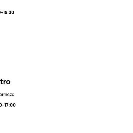
0-19:30
tro
órnicza
0-17:00