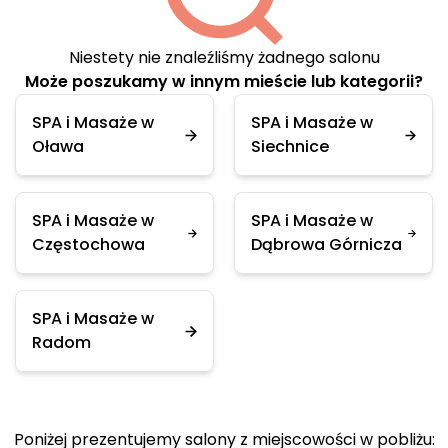
Niestety nie znaleźliśmy żadnego salonu
Może poszukamy w innym mieście lub kategorii?
SPA i Masaże w
SPA i Masaże w
Oława
Siechnice
SPA i Masaże w
SPA i Masaże w
Częstochowa
Dąbrowa Górnicza
SPA i Masaże w
Radom
Poniżej prezentujemy salony z miejscowości w pobliżu: