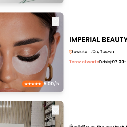
IMPERIAL BEAUT
Łowicka
| 20a
, Tuszyn
Teraz otwarte
Dzisiaj:
07:00-
5.00
/5