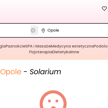
gia
Paznokcie
SPA i Masaże
Medycyna estetyczna
Podolo
Fizjoterapia
Dietetyka
Inne
Opole
- Solarium