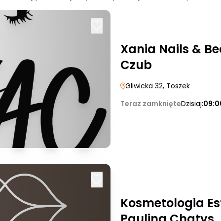
Xania Nails & B
Czub
Gliwicka 32
, Toszek
Teraz zamknięte
Dzisiaj:
09:0
Kosmetologia Es
Paulina Chatys