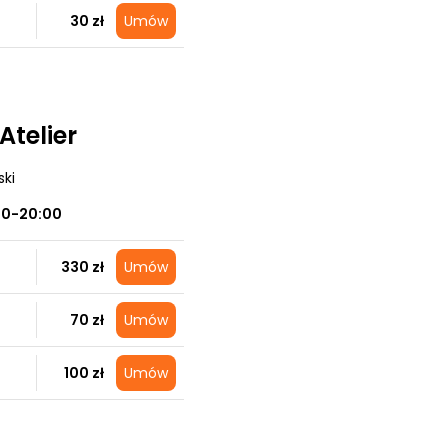
30 zł
Umów
Atelier
ski
00-20:00
330 zł
Umów
70 zł
Umów
100 zł
Umów