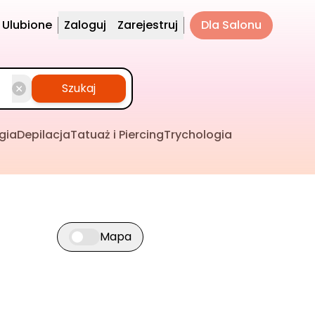
Ulubione
Zaloguj
Zarejestruj
Dla Salonu
Szukaj
gia
Depilacja
Tatuaż i Piercing
Trychologia
Mapa
Przełącz widok mapy