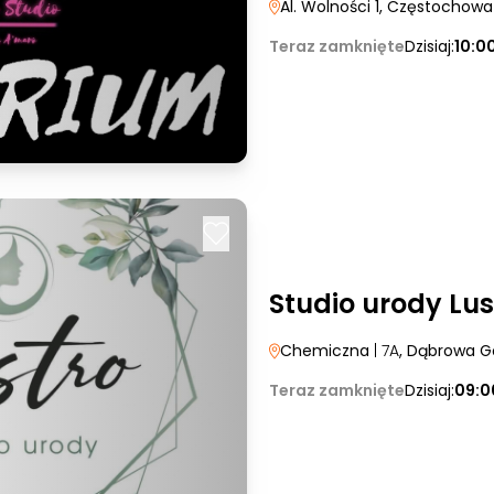
Al. Wolności 1
, Częstochowa
Teraz zamknięte
Dzisiaj:
10:0
Studio urody Lus
Chemiczna
| 7A
, Dąbrowa G
Teraz zamknięte
Dzisiaj:
09:0