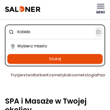
MENU
Szukaj
Fryzjerstwo
Barber
Kosmetyka
Kosmetologia
Pazno
SPA i Masaże w Twojej