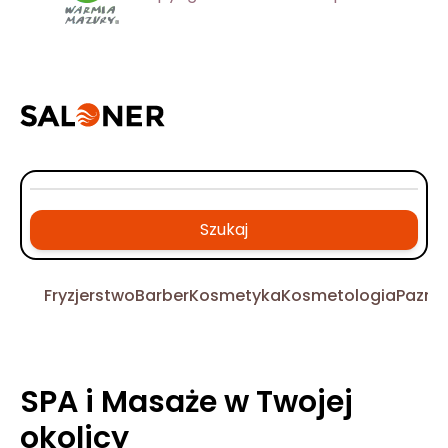
Szukaj
Fryzjerstwo
Barber
Kosmetyka
Kosmetologia
Pazno
SPA i Masaże w Twojej
okolicy