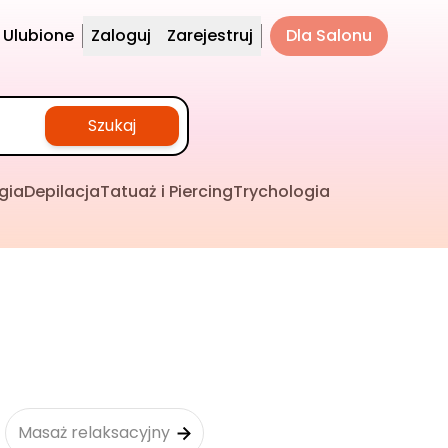
Ulubione
Zaloguj
Zarejestruj
Dla Salonu
Szukaj
gia
Depilacja
Tatuaż i Piercing
Trychologia
Masaż relaksacyjny