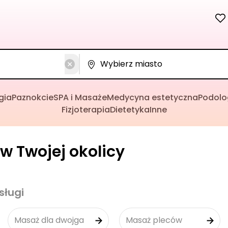
gia
Paznokcie
SPA i Masaże
Medycyna estetyczna
Podolo
Fizjoterapia
Dietetyka
Inne
w Twojej okolicy
sługi
Masaż dla dwojga
Masaż pleców