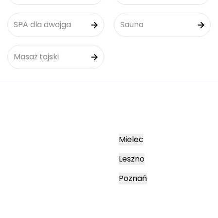
SPA dla dwojga
Sauna
Masaż tajski
Mielec
Leszno
Poznań