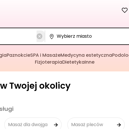
gia
Paznokcie
SPA i Masaże
Medycyna estetyczna
Podolo
Fizjoterapia
Dietetyka
Inne
w Twojej okolicy
sługi
Masaż dla dwojga
Masaż pleców