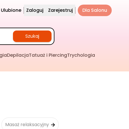
Ulubione
Zaloguj
Zarejestruj
Dla Salonu
Szukaj
gia
Depilacja
Tatuaż i Piercing
Trychologia
Masaż relaksacyjny