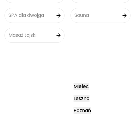
SPA dla dwojga
Sauna
Masaż tajski
Mielec
Leszno
Poznań