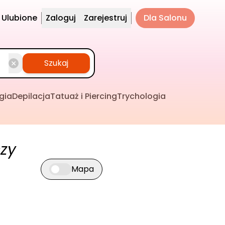
Ulubione
Zaloguj
Zarejestruj
Dla Salonu
Szukaj
gia
Depilacja
Tatuaż i Piercing
Trychologia
zy
Mapa
Przełącz widok mapy