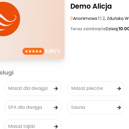
Demo Alicja
Anonimowa 1
| 2
, Zduńska W
Teraz zamknięte
Dzisiaj:
10:0
4.90
/5
sługi
Masaż dla dwojga
Masaż pleców
SPA dla dwojga
Sauna
Masaż tajski