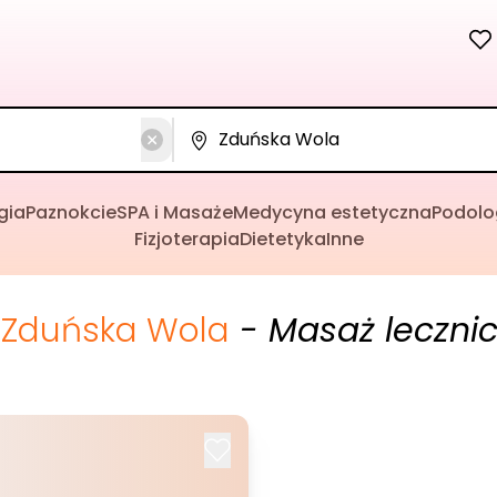
gia
Paznokcie
SPA i Masaże
Medycyna estetyczna
Podolo
Fizjoterapia
Dietetyka
Inne
Zduńska Wola
- Masaż lecznic