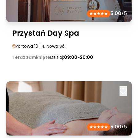
5.00
/5
Przystań Day Spa
Portowa 10
| 4
, Nowa Sól
Teraz zamknięte
Dzisiaj:
09:00-20:00
5.00
/5