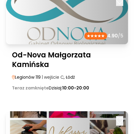
4.90
/5
Od-Nova Małgorzata
Kamińska
Legionów 119
| wejście C
, Łódź
Teraz zamknięte
Dzisiaj:
10:00-20:00