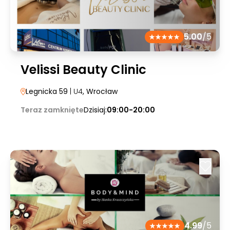
5.00
/5
Velissi Beauty Clinic
Legnicka 59
| U4
, Wrocław
Teraz zamknięte
Dzisiaj:
09:00-20:00
4.99
/5