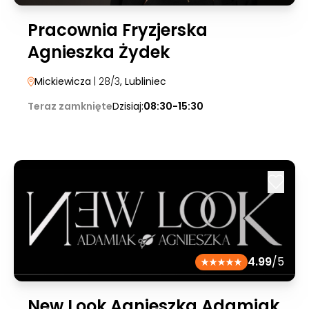
Pracownia Fryzjerska
Agnieszka Żydek
Mickiewicza
| 28/3
, Lubliniec
Teraz zamknięte
Dzisiaj:
08:30-15:30
4.99
/5
New Look Agnieszka Adamiak