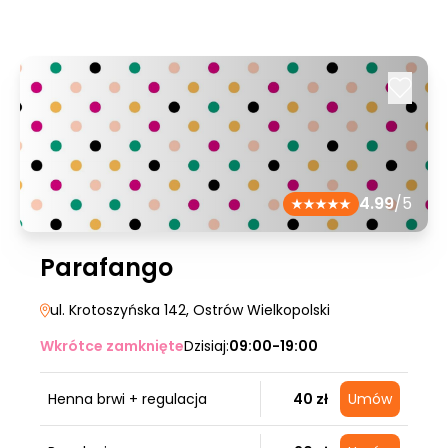
4.99
/5
Parafango
ul. Krotoszyńska 142
, Ostrów Wielkopolski
Wkrótce zamknięte
Dzisiaj:
09:00-19:00
Henna brwi + regulacja
40 zł
Umów