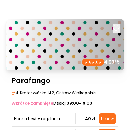
4.99
/5
Parafango
ul. Krotoszyńska 142
, Ostrów Wielkopolski
Wkrótce zamknięte
Dzisiaj:
09:00-19:00
Henna brwi + regulacja
40 zł
Umów