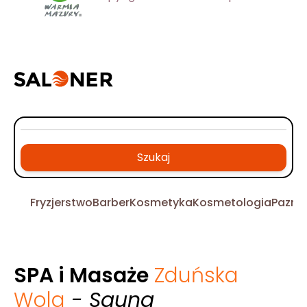
Szukaj
Fryzjerstwo
Barber
Kosmetyka
Kosmetologia
Pazno
SPA i Masaże
Zduńska
Wola
- Sauna