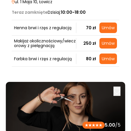
ul. 1 Maja 10
, Łowicz
Teraz zamknięte
Dzisiaj:
10:00-18:00
Henna brwi i rzęs z regulacją
70 zł
Umów
Makijaż okolicznościowy/wiecz
250 zł
Umów
orowy z pielęgnacją
Farbka brwi i rzęs z regulacją
80 zł
Umów
5.00
/5