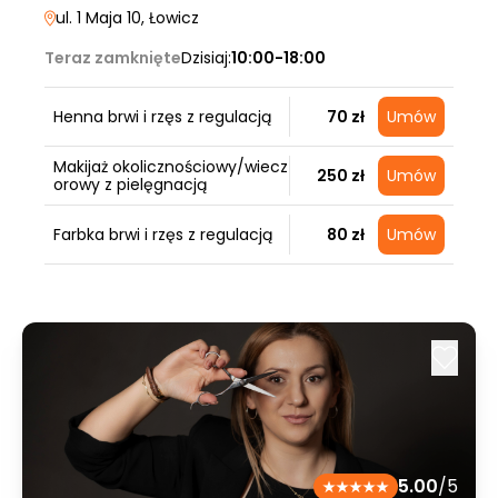
ul. 1 Maja 10
, Łowicz
Teraz zamknięte
Dzisiaj:
10:00-18:00
Henna brwi i rzęs z regulacją
70 zł
Umów
Makijaż okolicznościowy/wiecz
250 zł
Umów
orowy z pielęgnacją
Farbka brwi i rzęs z regulacją
80 zł
Umów
5.00
/5