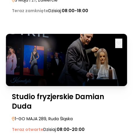
3 Maja
| 27
, Zawiercie
Teraz zamknięte
Dzisiaj:
08:00-18:00
Studio fryzjerskie Damian
Duda
1-GO MAJA 289
, Ruda Śląska
Teraz otwarte
Dzisiaj:
08:00-20:00