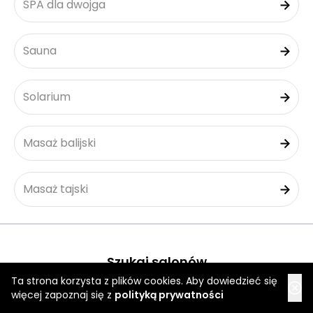
SPA dla dwojga
Sauna
Solarium
Masaż balijski
Masaż tajski
Szukaj salonów
Ta strona korzysta z plików cookies. Aby dowiedzieć się
więcej zapoznaj się z
polityką prywatności
Rzeszów