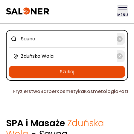
MENU
Szukaj
Fryzjerstwo
Barber
Kosmetyka
Kosmetologia
Pazno
SPA i Masaże
Zduńska