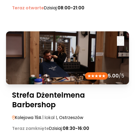
Teraz otwarte
Dzisiaj:
08:00-21:00
5.00
/5
Strefa Dżentelmena
Barbershop
Kolejowa 19A
| lokal 1
, Ostrzeszów
Teraz zamknięte
Dzisiaj:
08:30-16:00