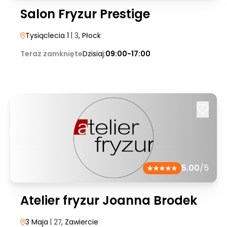
Salon Fryzur Prestige
Tysiąclecia 1
| 3
, Płock
Teraz zamknięte
Dzisiaj:
09:00-17:00
5.00
/5
Atelier fryzur Joanna Brodek
3 Maja
| 27
, Zawiercie