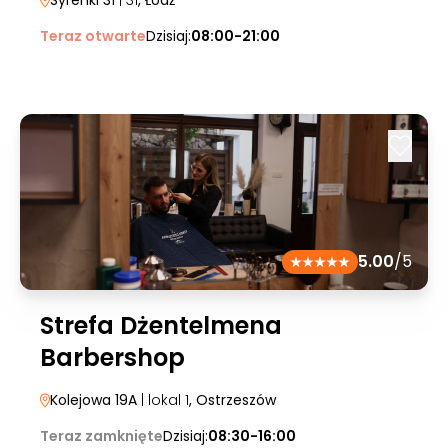
Syrenki 31
| 31
, Łódź
Teraz otwarte
Dzisiaj:
08:00-21:00
5.00
/5
Strefa Dżentelmena
Barbershop
Kolejowa 19A
| lokal 1
, Ostrzeszów
Teraz zamknięte
Dzisiaj:
08:30-16:00