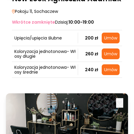
Pokoju 11
, Sochaczew
Wkrótce zamknięte
Dzisiaj:
10:00-19:00
Upięcia/upięcia ślubne
200 zł
Umów
Koloryzacja jednotonowa- Wł
260 zł
Umów
osy długie
Koloryzacja jednotonowa- Wł
240 zł
Umów
osy średnie