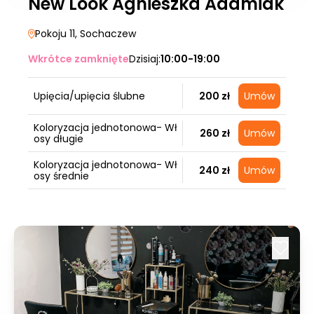
New Look Agnieszka Adamiak
Pokoju 11
, Sochaczew
Wkrótce zamknięte
Dzisiaj:
10:00-19:00
Upięcia/upięcia ślubne
200 zł
Umów
Koloryzacja jednotonowa- Wł
260 zł
Umów
osy długie
Koloryzacja jednotonowa- Wł
240 zł
Umów
osy średnie