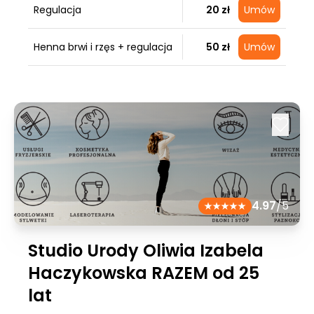
Regulacja
20 zł
Umów
Henna brwi i rzęs + regulacja
50 zł
Umów
4.97
/5
Studio Urody Oliwia Izabela
Haczykowska RAZEM od 25
lat