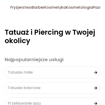
Fryzjerstwo
Barber
Kosmetyka
Kosmetologia
Pazno
Tatuaż i Piercing w Twojej
okolicy
Najpopularniejsze usługi
Tatuaże małe
Tatuaże kolorowe
Przekłuwanie uszu