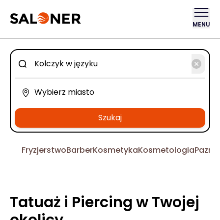
MENU
Szukaj
Fryzjerstwo
Barber
Kosmetyka
Kosmetologia
Pazno
Tatuaż i Piercing w Twojej