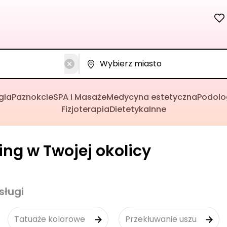
gia
Paznokcie
SPA i Masaże
Medycyna estetyczna
Podolo
Fizjoterapia
Dietetyka
Inne
cing w Twojej okolicy
sługi
Tatuaże kolorowe
Przekłuwanie uszu