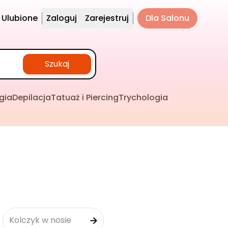
Ulubione
Zaloguj
Zarejestruj
Dla Salonu
Szukaj
gia
Depilacja
Tatuaż i Piercing
Trychologia
Kolczyk w nosie