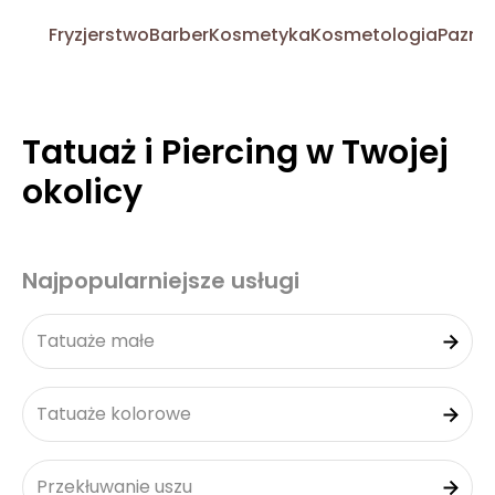
Fryzjerstwo
Barber
Kosmetyka
Kosmetologia
Pazno
Tatuaż i Piercing w Twojej
okolicy
Najpopularniejsze usługi
Tatuaże małe
Tatuaże kolorowe
Przekłuwanie uszu