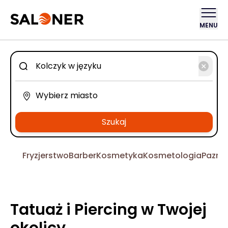
MENU
Szukaj
Fryzjerstwo
Barber
Kosmetyka
Kosmetologia
Pazno
Tatuaż i Piercing w Twojej