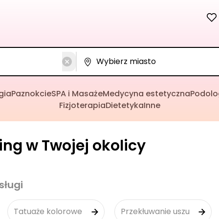
gia
Paznokcie
SPA i Masaże
Medycyna estetyczna
Podolo
Fizjoterapia
Dietetyka
Inne
cing w Twojej okolicy
sługi
Tatuaże kolorowe
Przekłuwanie uszu