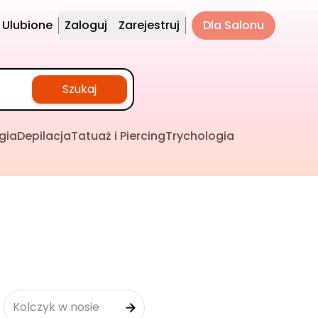
Ulubione
Zaloguj
Zarejestruj
Dla Salonu
Szukaj
gia
Depilacja
Tatuaż i Piercing
Trychologia
Kolczyk w nosie