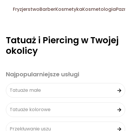
Fryzjerstwo
Barber
Kosmetyka
Kosmetologia
Pazno
Tatuaż i Piercing w Twojej
okolicy
Najpopularniejsze usługi
Tatuaże małe
Tatuaże kolorowe
Przekłuwanie uszu