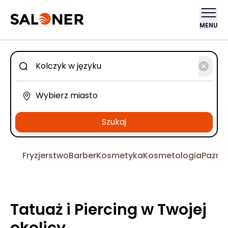
MENU
Szukaj
Fryzjerstwo
Barber
Kosmetyka
Kosmetologia
Pazno
Tatuaż i Piercing w Twojej