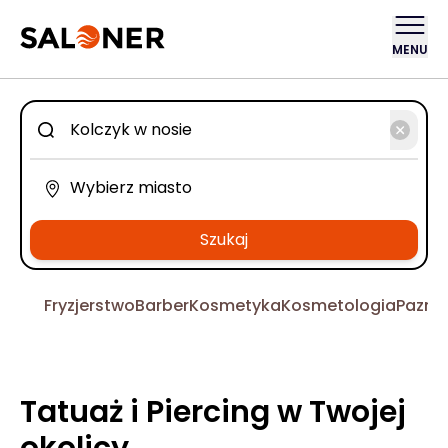
MENU
Szukaj
Fryzjerstwo
Barber
Kosmetyka
Kosmetologia
Pazno
Tatuaż i Piercing w Twojej