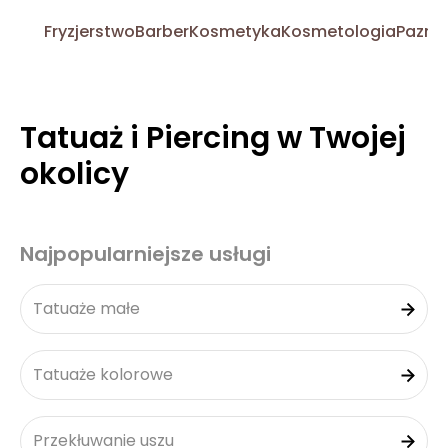
Fryzjerstwo
Barber
Kosmetyka
Kosmetologia
Pazno
Tatuaż i Piercing w Twojej
okolicy
Najpopularniejsze usługi
Tatuaże małe
Tatuaże kolorowe
Przekłuwanie uszu