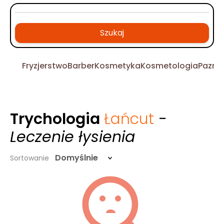
Szukaj
Fryzjerstwo
Barber
Kosmetyka
Kosmetologia
Pazno
Trychologia
Łańcut
-
Leczenie łysienia
Domyślnie
Sortowanie