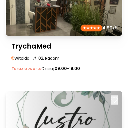
4.90
/5
TrychaMed
Witolda
| 7/1.02
, Radom
Teraz otwarte
Dzisiaj:
09:00-19:00