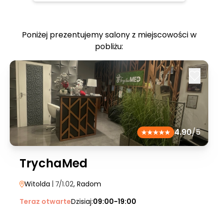
Poniżej prezentujemy salony z miejscowości w
pobliżu:
4.90
/5
TrychaMed
Witolda
| 7/1.02
, Radom
Teraz otwarte
Dzisiaj:
09:00-19:00