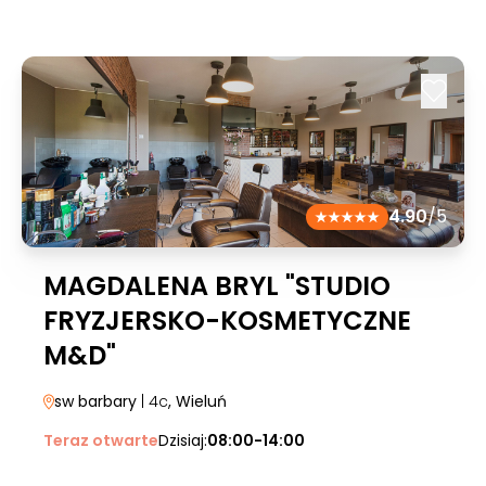
4.90
/5
MAGDALENA BRYL "STUDIO
FRYZJERSKO-KOSMETYCZNE
M&D"
sw barbary
| 4c
, Wieluń
Teraz otwarte
Dzisiaj:
08:00-14:00