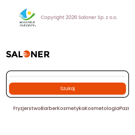
Copyright 2026 Saloner Sp. z o.o.
Szukaj
Fryzjerstwo
Barber
Kosmetyka
Kosmetologia
Pazno