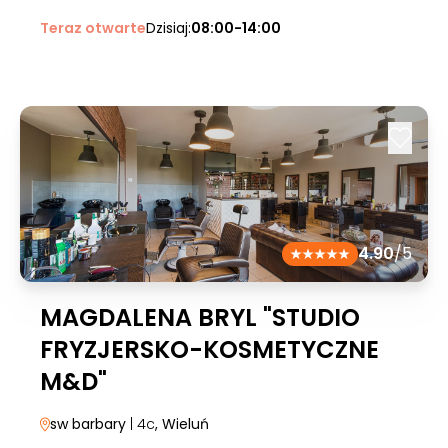
Teraz otwarte
Dzisiaj:
08:00-14:00
4.90
/5
MAGDALENA BRYL "STUDIO
FRYZJERSKO-KOSMETYCZNE
M&D"
sw barbary
| 4c
, Wieluń