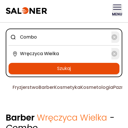
MENU
Szukaj
Fryzjerstwo
Barber
Kosmetyka
Kosmetologia
Pazno
Barber
Wręczyca Wielka
-