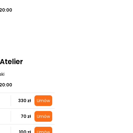
20:00
Atelier
ski
20:00
330 zł
Umów
70 zł
Umów
100 zł
Umów