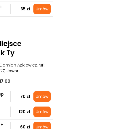
i
65 zł
Umów
iejsce
k Ty
Damian Azikiewicz, NIP:
327
, Jawor
17:00
op
70 zł
Umów
120 zł
Umów
 +
60 zł
Umów