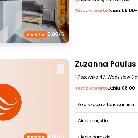
Teraz otwarte
Dzisiaj:
08:00-
5.00
/5
Zuzanna Paulus 
Pszowska 47
, Wodzisław Ślą
Teraz otwarte
Dzisiaj:
08:00-
Koloryzacja z tonowaniem
Cięcie męskie
5.00
/5
Cięcie damskie