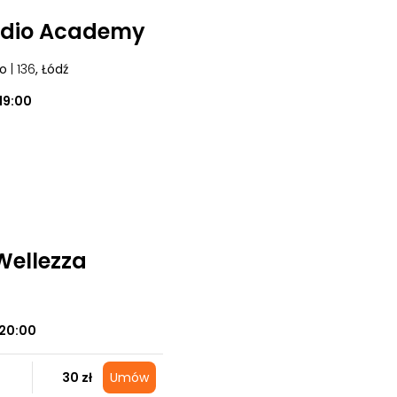
udio Academy
go
| 136
, Łódź
19:00
 Wellezza
20:00
30 zł
Umów