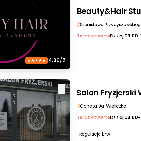
Beauty&Hair St
Stanisława Przybyszewskie
Teraz otwarte
Dzisiaj:
09:00-
4.80
/5
Salon Fryzjerski
Ochota 9a
, Wieliczka
Teraz otwarte
Dzisiaj:
08:00-
Regulacja brwi