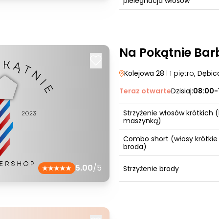
pielegnacja włosów
Na Pokątnie Bar
Kolejowa 28
| 1 piętro
, Dębic
Teraz otwarte
Dzisiaj:
08:00-
Strzyżenie włosów krótkich (
maszynką)
Combo short (włosy krótkie
broda)
5.00
/5
Strzyżenie brody