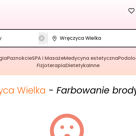
gia
Paznokcie
SPA i Masaże
Medycyna estetyczna
Podolo
Fizjoterapia
Dietetyka
Inne
yca Wielka
- Farbowanie brod