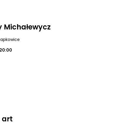
y Michałewycz
Krapkowice
20:00
 art