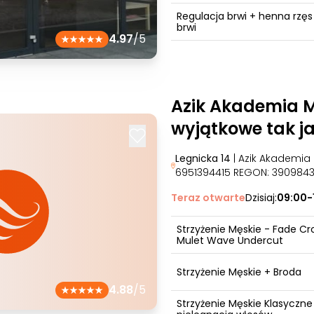
Regulacja brwi + henna rzęs 
brwi
4.97
/5
Azik Akademia M
wyjątkowe tak ja
Legnicka 14
| Azik Akademia 
6951394415 REGON: 390984
Teraz otwarte
Dzisiaj:
09:00-
Strzyżenie Męskie - Fade Cr
Mulet Wave Undercut
Strzyżenie Męskie + Broda
4.88
/5
Strzyżenie Męskie Klasyczne