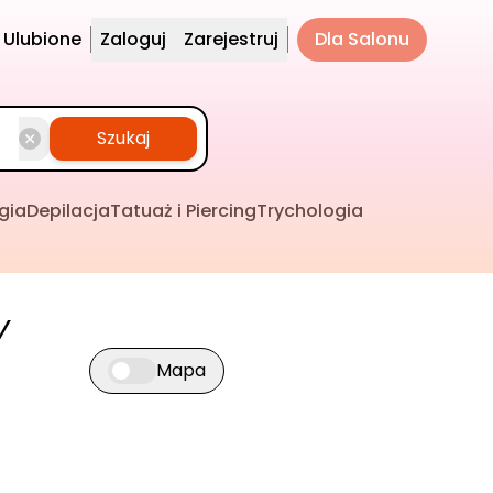
Ulubione
Zaloguj
Zarejestruj
Dla Salonu
Szukaj
gia
Depilacja
Tatuaż i Piercing
Trychologia
y
Mapa
Przełącz widok mapy