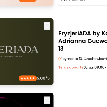
FryzjeriADA by K
Adrianna Gucwa
13
Reymonta 13
, Czechowice-
Teraz otwarte
Dzisiaj:
08:00-
5.00
/5