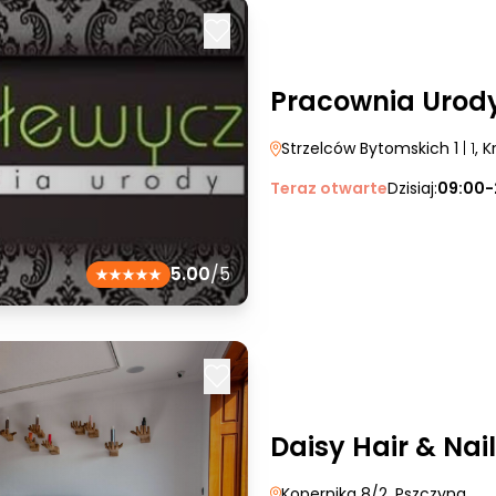
Pracownia Urod
Strzelców Bytomskich 1
| 1
, 
Teraz otwarte
Dzisiaj:
09:00-
5.00
/5
Daisy Hair & Nail
Kopernika 8/2
, Pszczyna