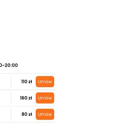
0-20:00
110 zł
Umów
160 zł
Umów
80 zł
Umów