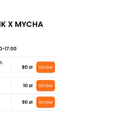
IK X MYCHA
0-17:00
e,
80 zł
Umów
10 zł
Umów
90 zł
Umów