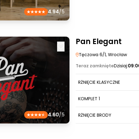
4.94
/5
Pan Elegant
Tęczowa 6/1
, Wrocław
Teraz zamknięte
Dzisiaj:
09:0
RŻNIĘCIE KLASYCZNE
KOMPLET 1
4.60
/5
RŻNIĘCIE BRODY