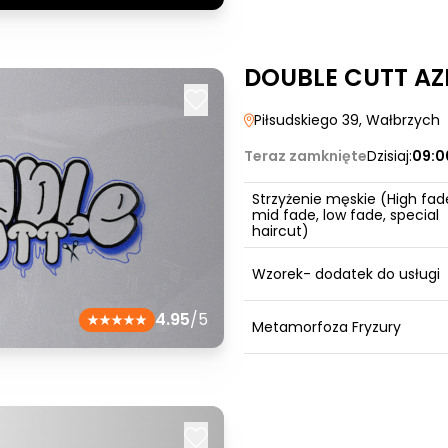
DOUBLE CUTT AZ
Piłsudskiego 39
, Wałbrzych
Teraz zamknięte
Dzisiaj:
09:0
Strzyżenie męskie (High fad
mid fade, low fade, special
haircut)
Wzorek- dodatek do usługi
4.95
/5
Metamorfoza Fryzury