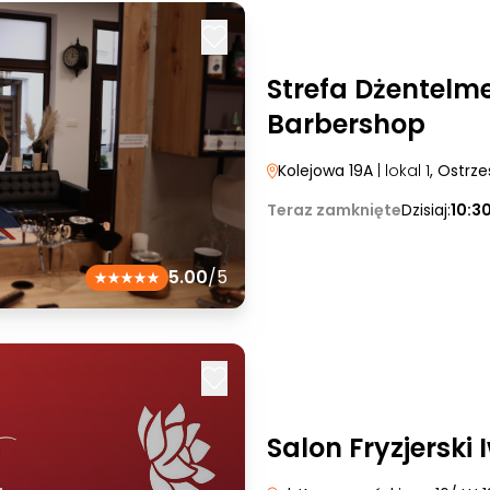
Strefa Dżentelm
Barbershop
Kolejowa 19A
| lokal 1
, Ostrz
Teraz zamknięte
Dzisiaj:
10:3
5.00
/5
Salon Fryzjerski 