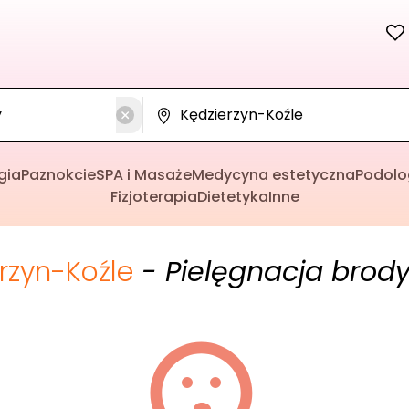
gia
Paznokcie
SPA i Masaże
Medycyna estetyczna
Podolo
Fizjoterapia
Dietetyka
Inne
rzyn-Koźle
- Pielęgnacja brod