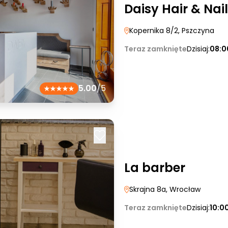
Daisy Hair & Nail
Kopernika 8/2
, Pszczyna
Teraz zamknięte
Dzisiaj:
08:0
5.00
/5
La barber
Skrajna 8a
, Wrocław
Teraz zamknięte
Dzisiaj:
10:0