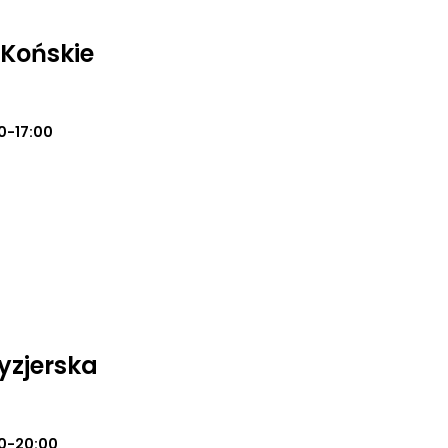
 Końskie
0-17:00
yzjerska
0-20:00