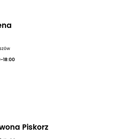
ena
eszów
0-18:00
Iwona Piskorz