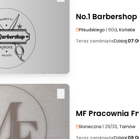
No.1 Barbershop
Piłsudskiego
| 50d
, Końskie
Teraz zamknięte
Dzisiaj:
07:0
MF Pracownia Fr
Słoneczna
| 29/33
, Tarnów
Teraz zamknięte
Dzisiaj:
09:0