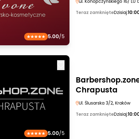
ul. Konopczyńskiego 16/ LU 1
Teraz zamknięte
Dzisiaj:
10:0
5.00
/5
Barbershop.zone
Chrapusta
Ul. Ślusarska 3/2
, Kraków
Teraz zamknięte
Dzisiaj:
10:0
5.00
/5