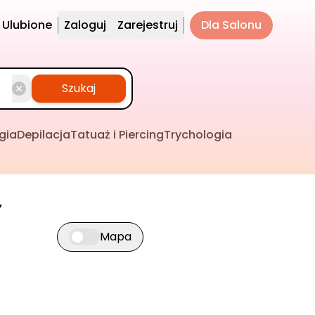
Ulubione
Zaloguj
Zarejestruj
Dla Salonu
Szukaj
gia
Depilacja
Tatuaż i Piercing
Trychologia
y
Mapa
Przełącz widok mapy