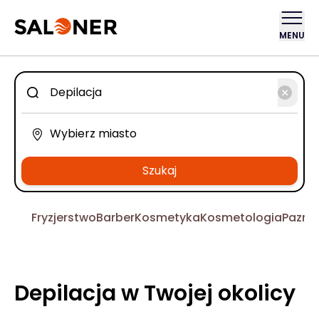
MENU
Szukaj
Fryzjerstwo
Barber
Kosmetyka
Kosmetologia
Pazno
Depilacja w Twojej okolicy