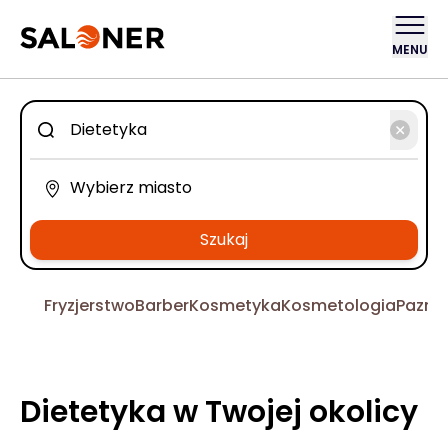
MENU
Szukaj
Fryzjerstwo
Barber
Kosmetyka
Kosmetologia
Pazno
Dietetyka w Twojej okolicy