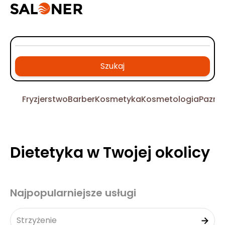
Szukaj
Fryzjerstwo
Barber
Kosmetyka
Kosmetologia
Pazno
Dietetyka w Twojej okolicy
Najpopularniejsze usługi
Strzyżenie