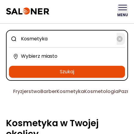
MENU
Szukaj
Fryzjerstwo
Barber
Kosmetyka
Kosmetologia
Pazno
Kosmetyka w Twojej