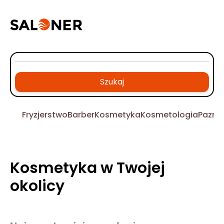
Szukaj
Fryzjerstwo
Barber
Kosmetyka
Kosmetologia
Pazno
Kosmetyka w Twojej
okolicy