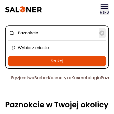
MENU
Szukaj
Fryzjerstwo
Barber
Kosmetyka
Kosmetologia
Pazno
Paznokcie w Twojej okolicy