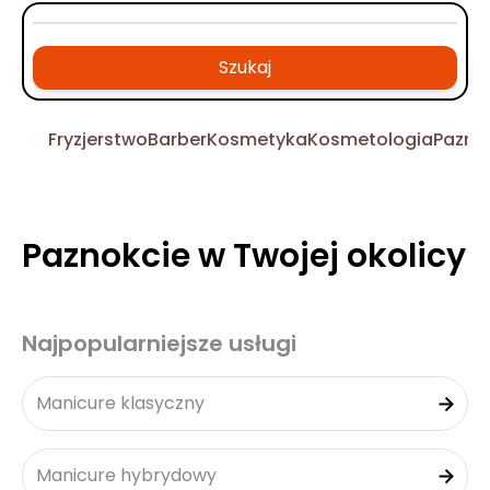
Szukaj
Fryzjerstwo
Barber
Kosmetyka
Kosmetologia
Pazno
Paznokcie w Twojej okolicy
Najpopularniejsze usługi
Manicure klasyczny
Manicure hybrydowy