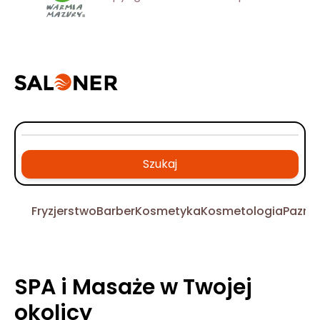
Szukaj
Fryzjerstwo
Barber
Kosmetyka
Kosmetologia
Pazno
SPA i Masaże w Twojej
okolicy