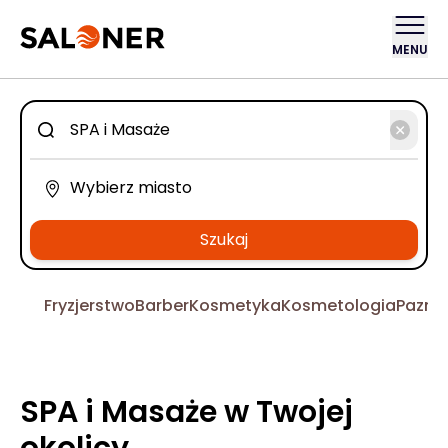
MENU
Szukaj
Fryzjerstwo
Barber
Kosmetyka
Kosmetologia
Pazno
SPA i Masaże w Twojej