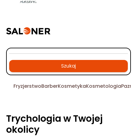
Szukaj
Fryzjerstwo
Barber
Kosmetyka
Kosmetologia
Pazno
Trychologia w Twojej
okolicy