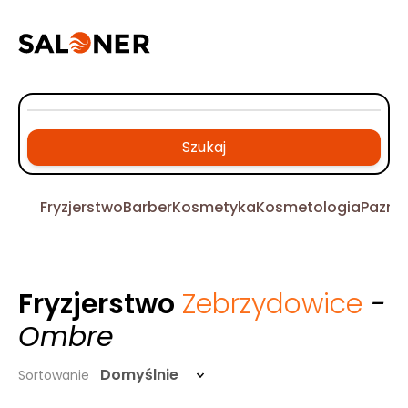
Szukaj
Fryzjerstwo
Barber
Kosmetyka
Kosmetologia
Pazno
Fryzjerstwo
Zebrzydowice
-
Ombre
Domyślnie
Sortowanie