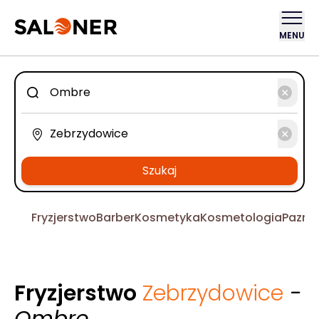
MENU
Szukaj
Fryzjerstwo
Barber
Kosmetyka
Kosmetologia
Pazno
Fryzjerstwo
Zebrzydowice
-