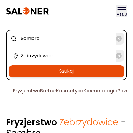
MENU
Szukaj
Fryzjerstwo
Barber
Kosmetyka
Kosmetologia
Pazno
Fryzjerstwo
Zebrzydowice
-