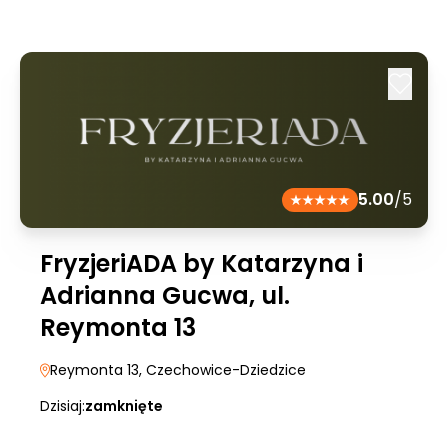
5.00
/5
FryzjeriADA by Katarzyna i
Adrianna Gucwa, ul.
Reymonta 13
Reymonta 13
, Czechowice-Dziedzice
Dzisiaj:
zamknięte