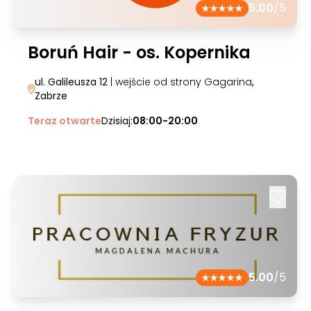
5.00
/5
Boruń Hair - os. Kopernika
ul. Galileusza 12
| wejście od strony Gagarina
,
Zabrze
Teraz otwarte
Dzisiaj:
08:00-20:00
5.00
/5