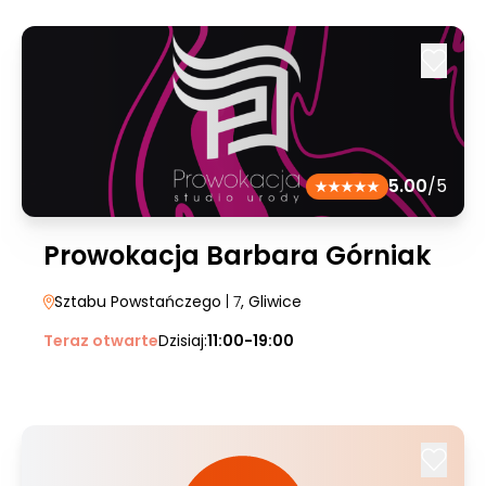
5.00
/5
Prowokacja Barbara Górniak
Sztabu Powstańczego
| 7
, Gliwice
Teraz otwarte
Dzisiaj:
11:00-19:00