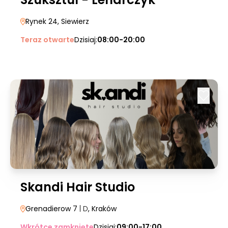
Rynek 24
, Siewierz
Teraz otwarte
Dzisiaj:
08:00-20:00
Skandi Hair Studio
Grenadierow 7
| D
, Kraków
Wkrótce zamknięte
Dzisiaj:
09:00-17:00