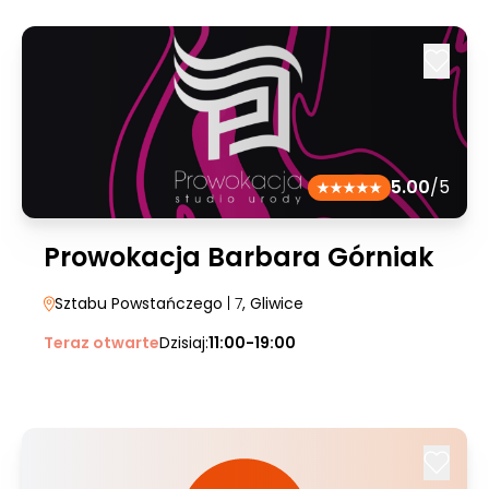
5.00
/5
Prowokacja Barbara Górniak
Sztabu Powstańczego
| 7
, Gliwice
Teraz otwarte
Dzisiaj:
11:00-19:00