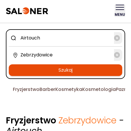
MENU
Szukaj
Fryzjerstwo
Barber
Kosmetyka
Kosmetologia
Pazno
Fryzjerstwo
Zebrzydowice
-