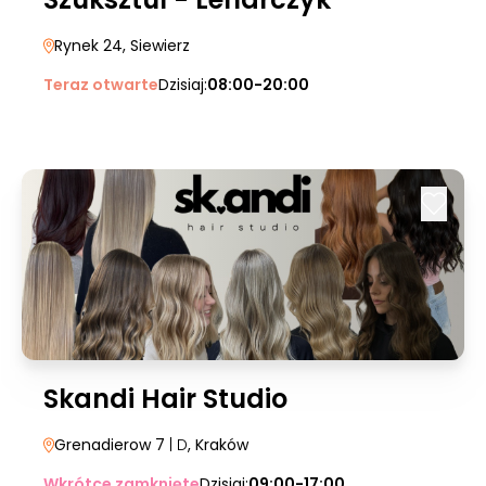
Rynek 24
, Siewierz
Teraz otwarte
Dzisiaj:
08:00-20:00
Skandi Hair Studio
Grenadierow 7
| D
, Kraków
Wkrótce zamknięte
Dzisiaj:
09:00-17:00