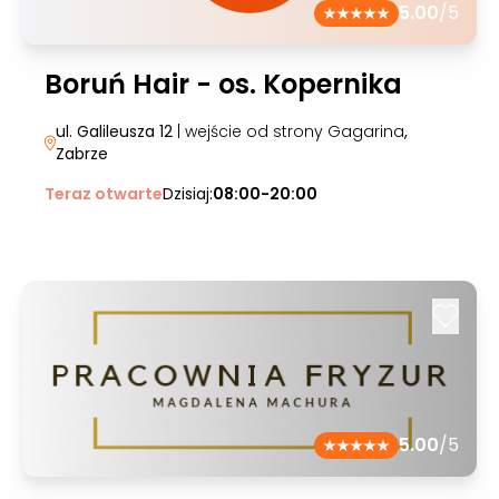
5.00
/5
Boruń Hair - os. Kopernika
ul. Galileusza 12
| wejście od strony Gagarina
,
Zabrze
Teraz otwarte
Dzisiaj:
08:00-20:00
5.00
/5