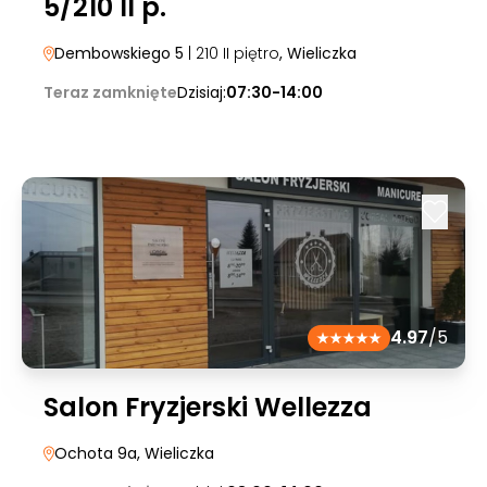
5/210 II p.
Dembowskiego 5
| 210 II piętro
, Wieliczka
Teraz zamknięte
Dzisiaj:
07:30-14:00
4.97
/5
Salon Fryzjerski Wellezza
Ochota 9a
, Wieliczka