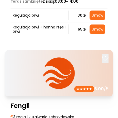
Teraz zamknięte
Dzisiaj:
08:00-14:00
Regulacja brwi
30 zł
Umów
Regulacja brwi + henna rzęs i
65 zł
Umów
brwi
5.00
/5
Fengii
3 maja
| 7
, Kalwaria Zebrzydowska