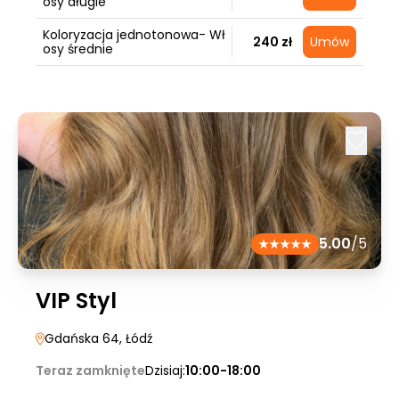
osy długie
Koloryzacja jednotonowa- Wł
240 zł
Umów
osy średnie
5.00
/5
VIP Styl
Gdańska 64
, Łódź
Teraz zamknięte
Dzisiaj:
10:00-18:00