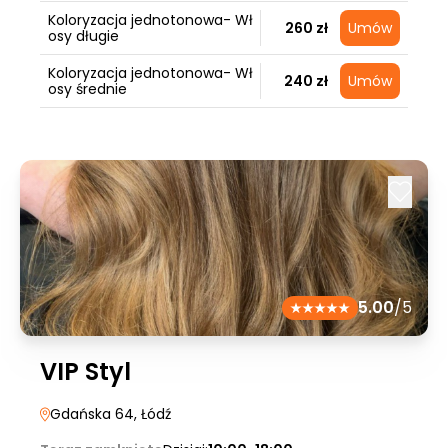
Koloryzacja jednotonowa- Wł
260 zł
Umów
osy długie
Koloryzacja jednotonowa- Wł
240 zł
Umów
osy średnie
5.00
/5
VIP Styl
Gdańska 64
, Łódź