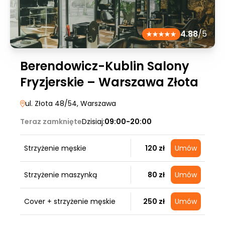
4.88
/5
Berendowicz-Kublin Salony
Fryzjerskie – Warszawa Złota
ul. Złota 48/54
, Warszawa
Teraz zamknięte
Dzisiaj:
09:00-20:00
Strzyżenie męskie
120 zł
Umów
Strzyżenie maszynką
80 zł
Umów
Cover + strzyżenie męskie
250 zł
Umów