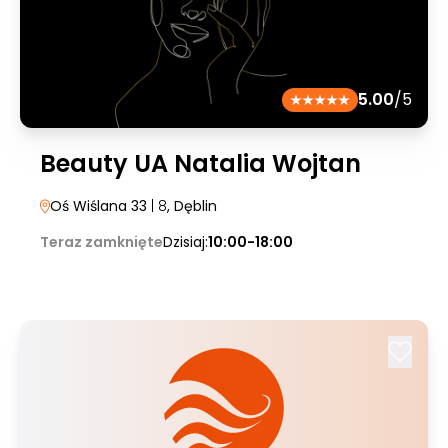
5.00
/5
Beauty UA Natalia Wojtan
Oś Wiślana 33
| 8
, Dęblin
Teraz zamknięte
Dzisiaj:
10:00-18:00