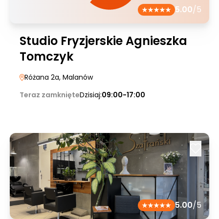
5.00
/5
Studio Fryzjerskie Agnieszka
Tomczyk
Różana 2a
, Malanów
Teraz zamknięte
Dzisiaj:
09:00-17:00
5.00
/5