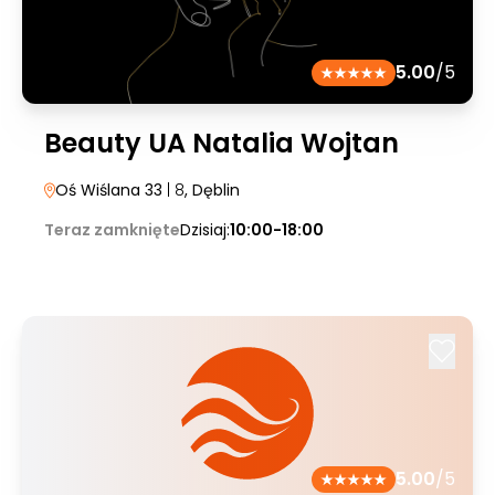
5.00
/5
Beauty UA Natalia Wojtan
Oś Wiślana 33
| 8
, Dęblin
Teraz zamknięte
Dzisiaj:
10:00-18:00
5.00
/5