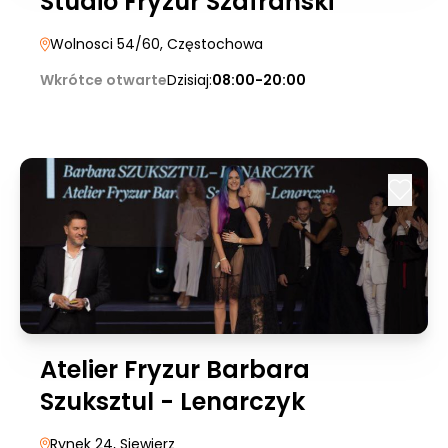
Studio Fryzur Szafrański
Wolnosci 54/60
, Częstochowa
Wkrótce otwarte
Dzisiaj:
08:00-20:00
Atelier Fryzur Barbara
Szuksztul - Lenarczyk
Rynek 24
, Siewierz