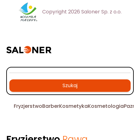
Copyright 2026 Saloner Sp. z o.o.
Szukaj
Fryzjerstwo
Barber
Kosmetyka
Kosmetologia
Pazno
Fryzjerstwo
Rawa