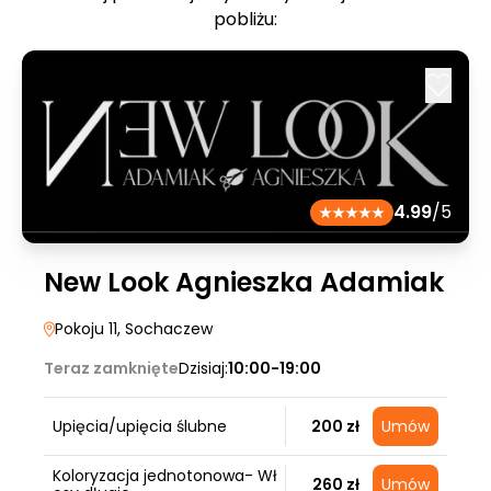
pobliżu:
4.99
/5
New Look Agnieszka Adamiak
Pokoju 11
, Sochaczew
Teraz zamknięte
Dzisiaj:
10:00-19:00
Upięcia/upięcia ślubne
200 zł
Umów
Koloryzacja jednotonowa- Wł
260 zł
Umów