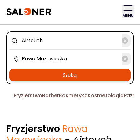
MENU
Szukaj
Fryzjerstwo
Barber
Kosmetyka
Kosmetologia
Pazno
Fryzjerstwo
Rawa