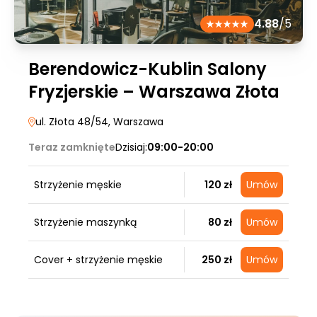
4.88
/5
Berendowicz-Kublin Salony
Fryzjerskie – Warszawa Złota
ul. Złota 48/54
, Warszawa
Teraz zamknięte
Dzisiaj:
09:00-20:00
Strzyżenie męskie
120 zł
Umów
Strzyżenie maszynką
80 zł
Umów
Cover + strzyżenie męskie
250 zł
Umów