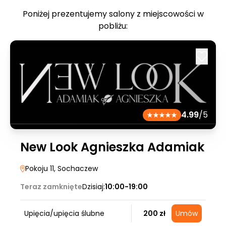
Poniżej prezentujemy salony z miejscowości w
pobliżu:
4.99
/5
New Look Agnieszka Adamiak
Pokoju 11
, Sochaczew
Teraz zamknięte
Dzisiaj:
10:00-19:00
Upięcia/upięcia ślubne
200 zł
Umów