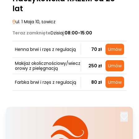
lat
ul. 1 Maja 10
, Łowicz
Teraz zamknięte
Dzisiaj:
08:00-15:00
Henna brwi i rzęs z regulacją
70 zł
Umów
Makijaż okolicznościowy/wiecz
250 zł
Umów
orowy z pielęgnacją
Farbka brwi i rzęs z regulacją
80 zł
Umów