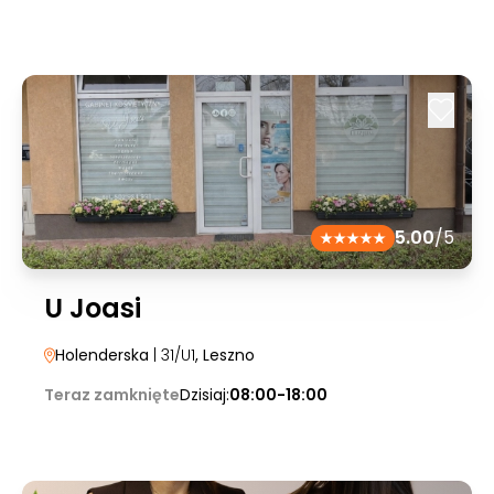
5.00
/5
U Joasi
Holenderska
| 31/U1
, Leszno
Teraz zamknięte
Dzisiaj:
08:00-18:00