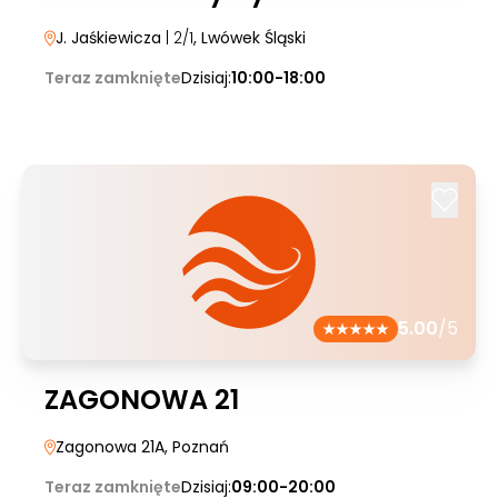
J. Jaśkiewicza
| 2/1
, Lwówek Śląski
Teraz zamknięte
Dzisiaj:
10:00-18:00
5.00
/5
ZAGONOWA 21
Zagonowa 21A
, Poznań
Teraz zamknięte
Dzisiaj:
09:00-20:00