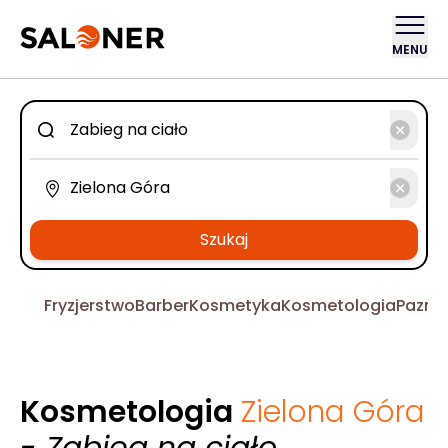
MENU
Szukaj
Fryzjerstwo
Barber
Kosmetyka
Kosmetologia
Pazno
Kosmetologia
Zielona Góra