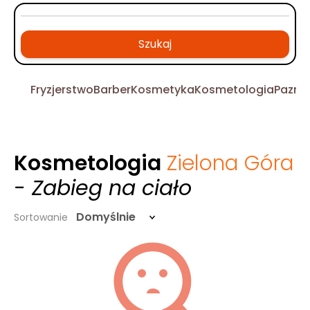
Szukaj
Fryzjerstwo
Barber
Kosmetyka
Kosmetologia
Pazno
Kosmetologia
Zielona Góra
- Zabieg na ciało
Domyślnie
Sortowanie