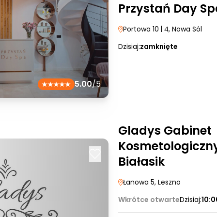
Przystań Day Sp
Portowa 10
| 4
, Nowa Sól
Dzisiaj:
zamknięte
5.00
/5
Gladys Gabinet
Kosmetologiczn
Białasik
Łanowa 5
, Leszno
Wkrótce otwarte
Dzisiaj:
10:0