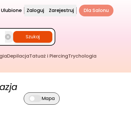
Ulubione
Zaloguj
Zarejestruj
Dla Salonu
Szukaj
gia
Depilacja
Tatuaż i Piercing
Trychologia
azja
Mapa
Przełącz widok mapy