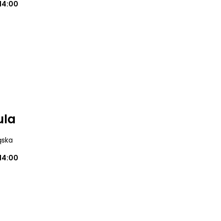
14:00
ula
ąska
14:00