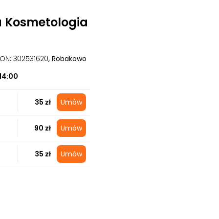
a Kosmetologia
GON: 302531620
, Robakowo
14:00
35 zł
Umów
90 zł
Umów
35 zł
Umów