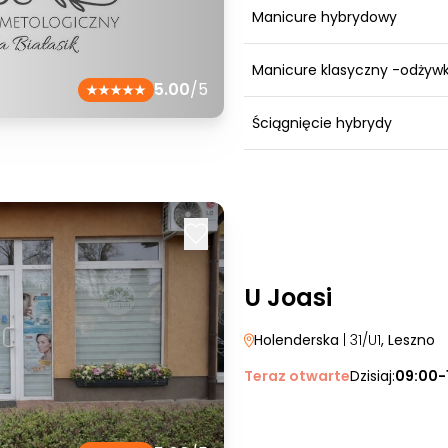
Manicure hybrydowy
Manicure klasyczny -odżyw
5.00
/5
Ściągnięcie hybrydy
U Joasi
Holenderska
| 31/U1
, Leszno
Teraz otwarte
Dzisiaj:
09:00-