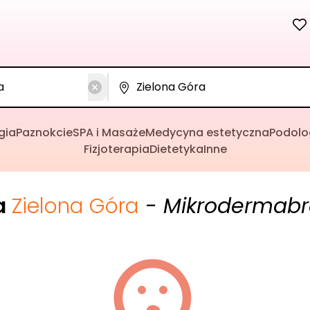
gia
Paznokcie
SPA i Masaże
Medycyna estetyczna
Podolo
Fizjoterapia
Dietetyka
Inne
a
Zielona Góra
- Mikrodermabr