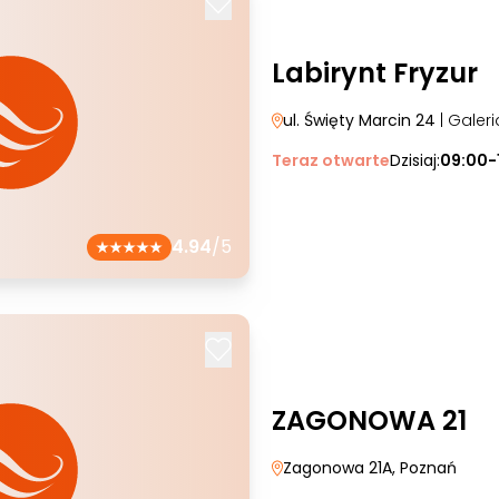
Labirynt Fryzur
ul. Święty Marcin 24
| Galer
Teraz otwarte
Dzisiaj:
09:00-
4.94
/5
ZAGONOWA 21
Zagonowa 21A
, Poznań