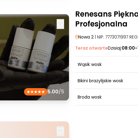
Renesans Piękn
Profesjonalna
Nowa 2
| NIP: 7773071997 RE
Teraz otwarte
Dzisiaj:
08:00-
Wąsik wosk
Bikini brazylijskie wosk
5.00
/5
Broda wosk