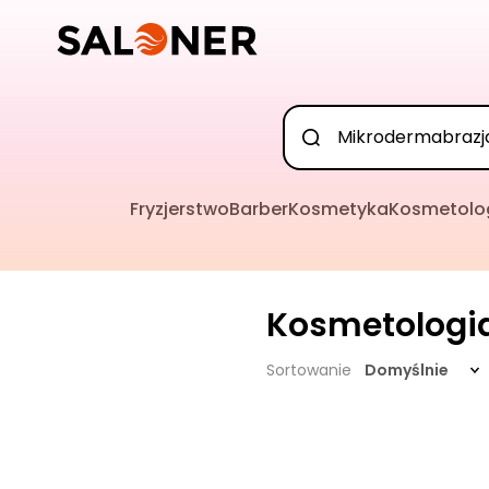
Fryzjerstwo
Barber
Kosmetyka
Kosmetolo
Kosmetologi
Sortowanie
Domyślnie