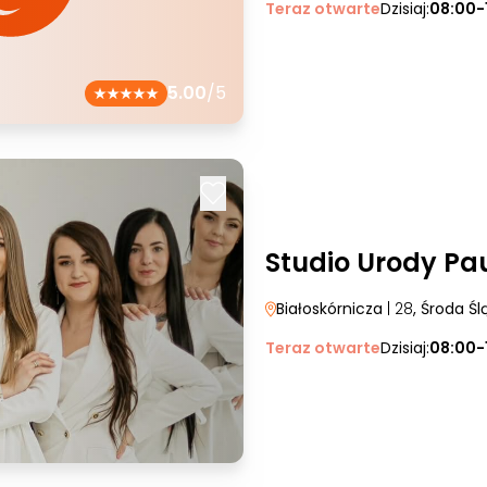
Teraz otwarte
Dzisiaj:
08:00-
5.00
/5
Studio Urody Pa
Białoskórnicza
| 28
, Środa Śl
Teraz otwarte
Dzisiaj:
08:00-