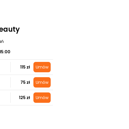
Beauty
ań
15:00
115 zł
Umów
75 zł
Umów
125 zł
Umów