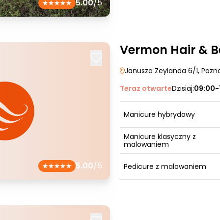
5.00
/5
Vermon Hair & 
Janusza Zeylanda 6/1
, Pozn
Teraz otwarte
Dzisiaj:
09:00-
Manicure hybrydowy
Manicure klasyczny z
malowaniem
5.00
/5
Pedicure z malowaniem