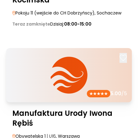
Pokoju 11 (wejście do CH Dobrzyńscy)
, Sochaczew
Teraz zamknięte
Dzisiaj:
08:00-15:00
5.00
/5
Manufaktura Urody Iwona
Rębiś
Obywatelska 1
| U16
, Warszawa