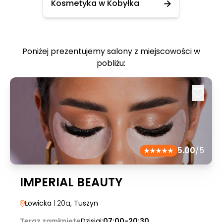
Kosmetyka w Kobyłka
Poniżej prezentujemy salony z miejscowości w
pobliżu:
5.00
/5
IMPERIAL BEAUTY
Łowicka
| 20a
, Tuszyn
Teraz zamknięte
Dzisiaj:
07:00-20:30