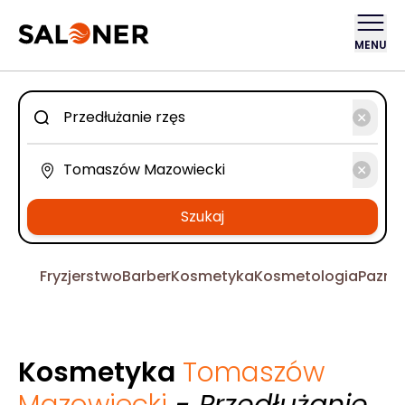
MENU
Szukaj
Fryzjerstwo
Barber
Kosmetyka
Kosmetologia
Pazno
Kosmetyka
Tomaszów